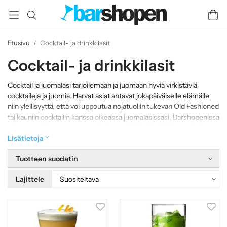
Etusivu
/
Cocktail- ja drinkkilasit
Cocktail- ja drinkkilasit
Cocktail ja juomalasi tarjoilemaan ja juomaan hyviä virkistäviä
cocktaileja ja juomia. Harvat asiat antavat jokapäiväiselle elämälle
niin ylellisyyttä, että voi uppoutua nojatuoliin tukevan Old Fashioned
tai kauniin cocktailin kanssa oikeassa juomalasissasi. Barshopenissa
olemme valinneet suuren valikoiman highball lasit ja juomalasit
kaikissa mahdollisissa muodoissa. Näiden lisäksi meillä on useita
Lisätietoja
cocktaillaseja arvostetuilta tuottajilta, kuten Orrefors, RCR,
Tuotteen suodatin
Spiegelau ja Nachtmann. Komeat martini lasit, tyylikkäät margarita
lasit ja maalaismaiset "On the rocks" lasit. Tervetuloa mukaan ja
Lajittele
kasvamaan!