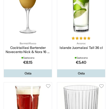
Bormioli Rocco
Arcoroc
Cocktaillasi Bartender
Islande Juomalasi Tall 36 cl
Novecento Nick & Nora 16 cl
Bormioli Rocco
Saatavana
Saatavana
€8.15
€5.40
Osta
Osta