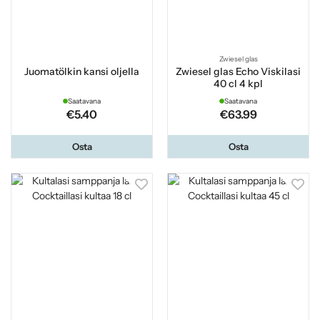
Zwiesel glas
Juomatölkin kansi oljella
Zwiesel glas Echo Viskilasi
40 cl 4 kpl
Saatavana
Saatavana
€5.40
€63.99
Osta
Osta