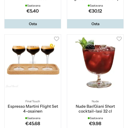
Saatavana
Saatavana
€5.40
€30.12
Osta
Osta
Final Touch
Nude
Espresso Martini Flight Set
Nude Bar/Giani Short
4-osainen
cocktail-lasi 32 cl
Saatavana
Saatavana
€45.68
€9.98