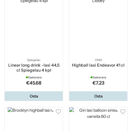
Spiegelau
ONIS
Linear long drink -lasi 44,5
Highball lasi Endeavor 41 cl
cl Spiegelau 4 kpl
Saatavana
Saatavana
€45.68
€7.23
Osta
Osta