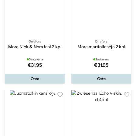
Orrefors
Orrefors
More Nick & Nora lasi 2 kpl
More martinilaseja 2 kpl
Saatavana
Saatavana
€31.95
€31.95
Osta
Osta