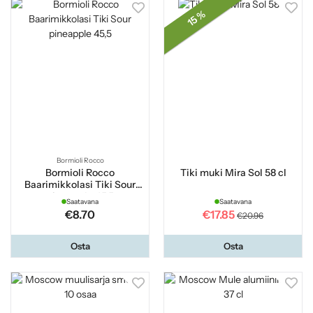
15 %
Bormioli Rocco
Bormioli Rocco
Tiki muki Mira Sol 58 cl
Baarimikkolasi Tiki Sour
pineapple 45,5
Saatavana
Saatavana
€8.70
€17.85
€20.96
Osta
Osta