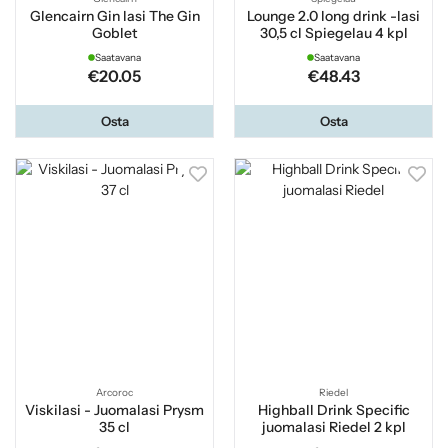
Glencairn Gin lasi The Gin
Lounge 2.0 long drink -lasi
Goblet
30,5 cl Spiegelau 4 kpl
Saatavana
Saatavana
€20.05
€48.43
Osta
Osta
Arcoroc
Riedel
Viskilasi - Juomalasi Prysm
Highball Drink Specific
35 cl
juomalasi Riedel 2 kpl