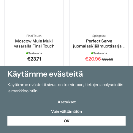
Final Touch
Spiegelau
Moscow Mule Muki
Perfect Serve
vasaralla Final Touch
juomalasi/jäämuottisarja 3
osaa
Saatavana
Saatavana
€23.71
€20.96
€36.53
Käytämme evästeitä
Osta
Osta
Käytämme evästeitä sivuston toimintaan, tietojen analysointiin
ja markkinointiin.
Asetukset
Vain välttämätön
OK