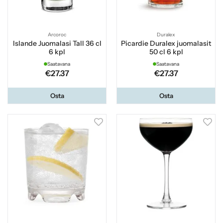
Arcoroc
Duralex
Islande Juomalasi Tall 36 cl
Picardie Duralex juomalasit
6 kpl
50 cl 6 kpl
Saatavana
Saatavana
€27.37
€27.37
Osta
Osta