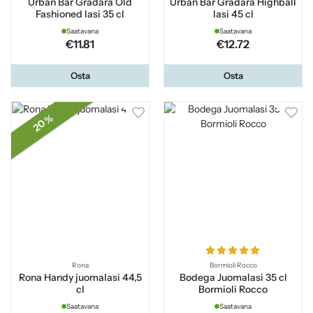
Urban Bar Gradara Old
Urban Bar Gradara Highball
Fashioned lasi 35 cl
lasi 45 cl
Saatavana
Saatavana
€11.81
€12.72
Osta
Osta
20 %
Rona
Bormioli Rocco
Rona Handy juomalasi 44,5
Bodega Juomalasi 35 cl
cl
Bormioli Rocco
Saatavana
Saatavana