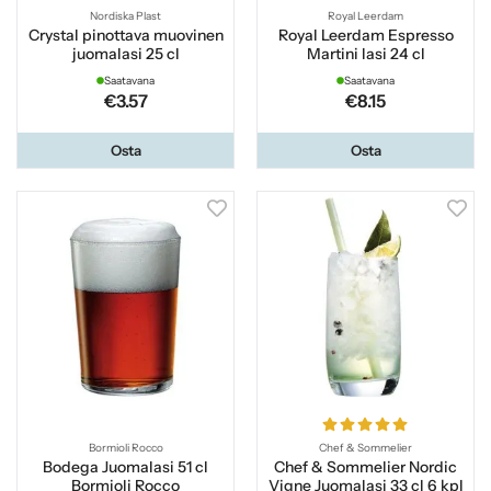
Nordiska Plast
Royal Leerdam
Crystal pinottava muovinen
Royal Leerdam Espresso
juomalasi 25 cl
Martini lasi 24 cl
Saatavana
Saatavana
€3.57
€8.15
Osta
Osta
Bormioli Rocco
Chef & Sommelier
Bodega Juomalasi 51 cl
Chef & Sommelier Nordic
Bormioli Rocco
Vigne Juomalasi 33 cl 6 kpl