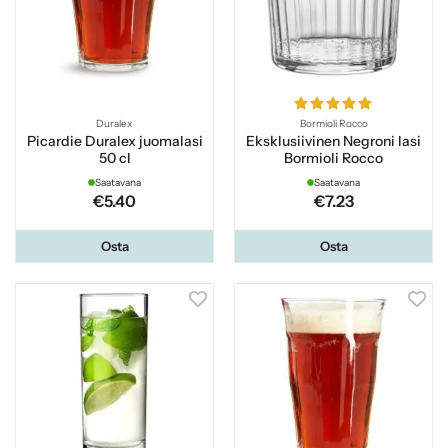
Duralex
Bormioli Rocco
Picardie Duralex juomalasi
Eksklusiivinen Negroni lasi
50 cl
Bormioli Rocco
Saatavana
Saatavana
€5.40
€7.23
Osta
Osta