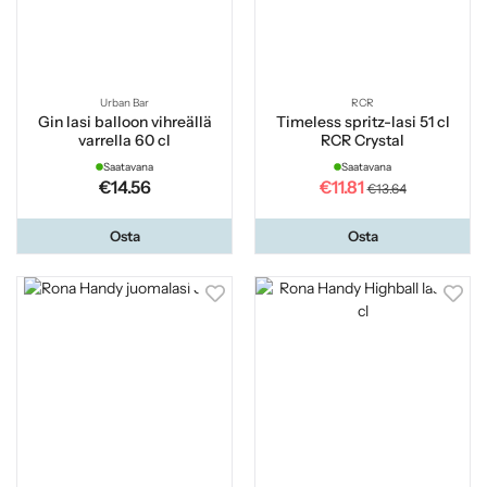
Urban Bar
RCR
Gin lasi balloon vihreällä
Timeless spritz-lasi 51 cl
varrella 60 cl
RCR Crystal
Saatavana
Saatavana
€14.56
€11.81
€13.64
Osta
Osta