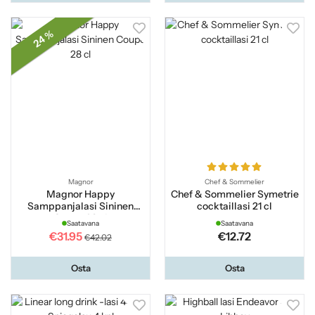
24 %
Magnor
Chef & Sommelier
Magnor Happy
Chef & Sommelier Symetrie
Samppanjalasi Sininen
cocktaillasi 21 cl
Coupe 28 cl
Saatavana
Saatavana
€31.95
€12.72
€42.02
Osta
Osta