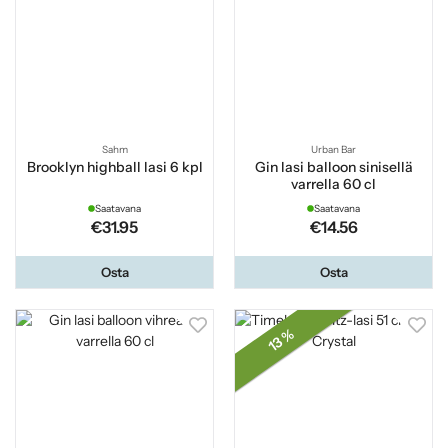
Sahm
Urban Bar
Brooklyn highball lasi 6 kpl
Gin lasi balloon sinisellä
varrella 60 cl
Saatavana
Saatavana
€31.95
€14.56
Osta
Osta
13 %