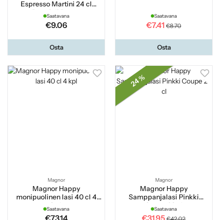
Espresso Martini 24 cl
Bormioli Rocco
Saatavana
Saatavana
€9.06
€7.41
€8.70
Osta
Osta
24 %
Magnor
Magnor
Magnor Happy
Magnor Happy
monipuolinen lasi 40 cl 4
Samppanjalasi Pinkki
kpl
Coupe 28 cl
Saatavana
Saatavana
€73.14
€31.95
€42.02