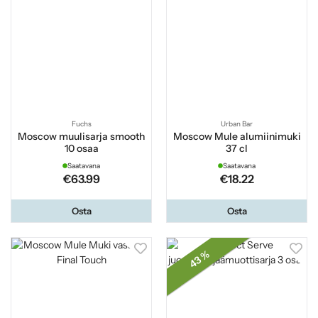
Fuchs
Urban Bar
Moscow muulisarja smooth
Moscow Mule alumiinimuki
10 osaa
37 cl
Saatavana
Saatavana
€63.99
€18.22
Osta
Osta
43 %