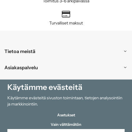
Toimitus 3–6 arkipäivässä
Turvalliset maksut
Tietoa meistä
Asiakaspalvelu
Ostokset
Käytämme evästeitä
Käytämme evästeitä sivuston toimintaan, tietojen analysointiin
Tiedot
ja markkinointiin.
Asetukset
Vain välttämätön