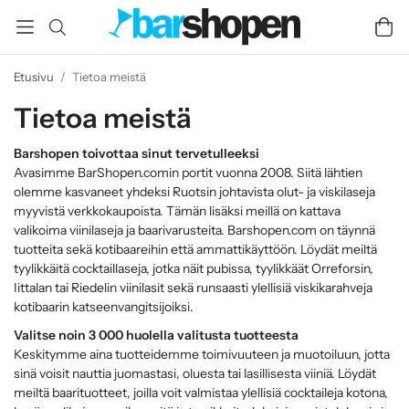
Etusivu
/
Tietoa meistä
Tietoa meistä
Barshopen toivottaa sinut tervetulleeksi
Avasimme BarShopen.comin portit vuonna 2008. Siitä lähtien
olemme kasvaneet yhdeksi Ruotsin johtavista olut- ja viskilaseja
myyvistä verkkokaupoista. Tämän lisäksi meillä on kattava
valikoima viinilaseja ja baarivarusteita. Barshopen.com on täynnä
tuotteita sekä kotibaareihin että ammattikäyttöön. Löydät meiltä
tyylikkäitä cocktaillaseja, jotka näit pubissa, tyylikkäät Orreforsin,
Iittalan tai Riedelin viinilasit sekä runsaasti ylellisiä viskikarahveja
kotibaarin katseenvangitsijoiksi.
Valitse noin 3 000 huolella valitusta tuotteesta
Keskitymme aina tuotteidemme toimivuuteen ja muotoiluun, jotta
sinä voisit nauttia juomastasi, oluesta tai lasillisesta viiniä. Löydät
meiltä baarituotteet, joilla voit valmistaa ylellisiä cocktaileja kotona,