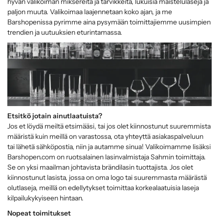
hyvän valikoiman miksereitä ja tarvikkeita, lukuisia maistelulaseja ja
paljon muuta. Valikoimaa laajennetaan koko ajan, ja me
Barshopenissa pyrimme aina pysymään toimittajiemme uusimpien
trendien ja uutuuksien eturintamassa.
Etsitkö jotain ainutlaatuista?
Jos et löydä meiltä etsimääsi, tai jos olet kiinnostunut suuremmista
määristä kuin meillä on varastossa, ota yhteyttä asiakaspalveluun
tai lähetä sähköpostia, niin ja autamme sinua! Valikoimamme lisäksi
Barshopen.com on ruotsalainen lasinvalmistaja Sahmin toimittaja.
Se on yksi maailman johtavista brändilasin tuottajista. Jos olet
kiinnostunut lasista, jossa on oma logo tai suuremmasta määrästä
olutlaseja, meillä on edellytykset toimittaa korkealaatuisia laseja
kilpailukykyiseen hintaan.
Nopeat toimitukset