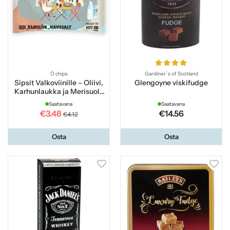
Ö chips
Gardiner´s of Scotland
Sipsit Valkoviinille – Oliivi,
Glengoyne viskifudge
Karhunlaukka ja Merisuola
50 g
Saatavana
Saatavana
€3.48
€14.56
€4.12
Osta
Osta