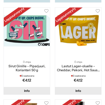
Loppuunmyyty
Loppuunmyyty
Ö chips
Ö chips
Sirut Ginille - Piparjuuri,
Lastut Lager-oluelle -
Korianteri 50 g
Cheddar, Pekoni, Hot Sause
50 g
Ei saatavana
Ei saatavana
€4.12
€4.12
Info
Info