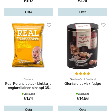
€1.92
€1.74
Osta
Osta
Boncoca
Gardiner´s of Scotland
Real Perunalastut - kinkku ja
Glenfarclas viskifudge
englantilainen sinappi 35
grammaa
Saatavana
Saatavana
€1.74
€14.56
Osta
Osta