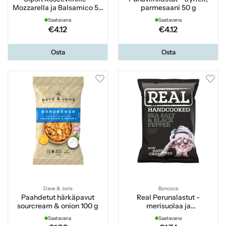
Mozzarella ja Balsamico 50
parmesaani 50 g
g
Saatavana
Saatavana
€4.12
€4.12
Osta
Osta
Dave & Jons
Boncoca
Paahdetut härkäpavut
Real Perunalastut -
sourcream & onion 100 g
merisuolaa ja
mustapippuria 35 g
Saatavana
Saatavana