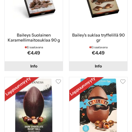
Baileys Suolainen
Bailey's suklaa tryffelillä 90
Karamellimaitosuklaa 90 g
gr
Ei saatavana
Ei saatavana
€4.49
€4.49
Info
Info
Loppuunmyyty
Loppuunmyyty