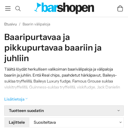
Etusivu
/
Baarin välipaloja
Baaripurtavaa ja
pikkupurtavaa baariin ja
juhliin
Täältä löydät herkullisen valikoiman baarivälipaloja ja välipaloja
baariin ja juhliin. Entä Real chips, paahdetut härkäpavut, Baileys-
suklaa tryffelillä, Baileys Luxury fudge, Famous Grouse suklaa
viskitryffelillä, Guinness-suklaa tryffelillä, viskifudge, Jack Danielin
suklaakakku, murokeksi, Mackmyra-imeskelytabletit ja
viskimarmeladi, jne.? Löydät kaiken tämän valikoimasta.
Lisätietoja
Tuotteen suodatin
Lajittele