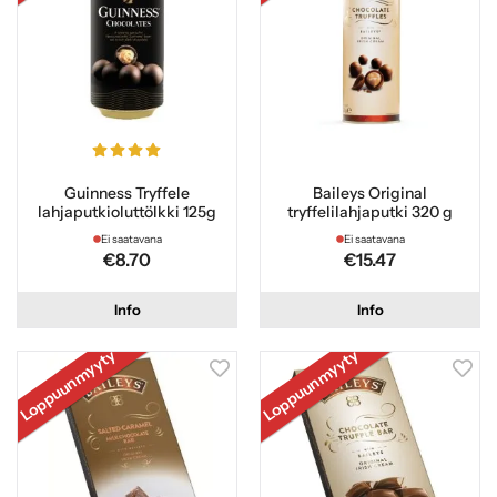
Guinness Tryffele
Baileys Original
lahjaputkioluttölkki 125g
tryffelilahjaputki 320 g
Ei saatavana
Ei saatavana
€8.70
€15.47
Info
Info
Loppuunmyyty
Loppuunmyyty