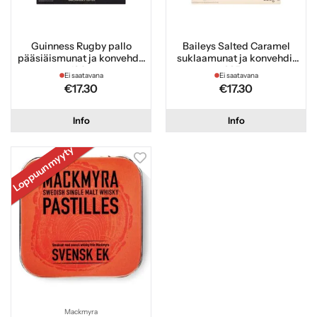
Guinness Rugby pallo
Baileys Salted Caramel
pääsiäismunat ja konvehdit
suklaamunat ja konvehdit
196g
225 g
Ei saatavana
Ei saatavana
€17.30
€17.30
Info
Info
Loppuunmyyty
Mackmyra