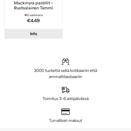
Mackmyra pastillit -
Ruotsalainen Tammi
Ei saatavana
€4.49
Info
3000 tuotetta sekä kotibaariin että
ammattilaisbaariin
Toimitus 3–6 arkipäivässä
Turvalliset maksut