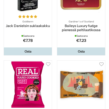
Goldkenn
Gardiner´s of Scotland
Jack Danielsin suklaakakku
Baileys Luxury fudge
pienessä peltilaatikossa
Saatavana
Saatavana
€7.78
€7.23
Osta
Osta