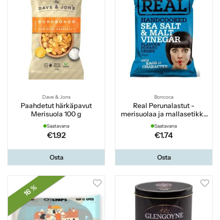
Dave & Jons
Boncoca
Paahdetut härkäpavut
Real Perunalastut -
Merisuola 100 g
merisuolaa ja mallasetikka
35 g
Saatavana
Saatavana
€1.92
€1.74
Osta
Osta
16 %