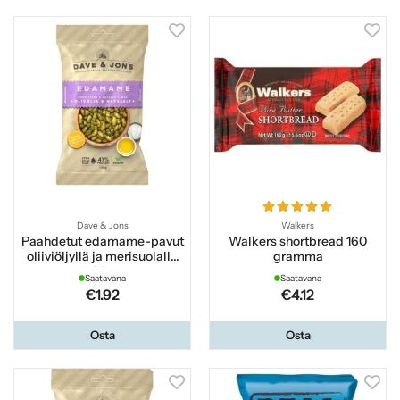
Dave & Jons
Walkers
Paahdetut edamame-pavut
Walkers shortbread 160
oliiviöljyllä ja merisuolalla
gramma
100 g
Saatavana
Saatavana
€1.92
€4.12
Osta
Osta