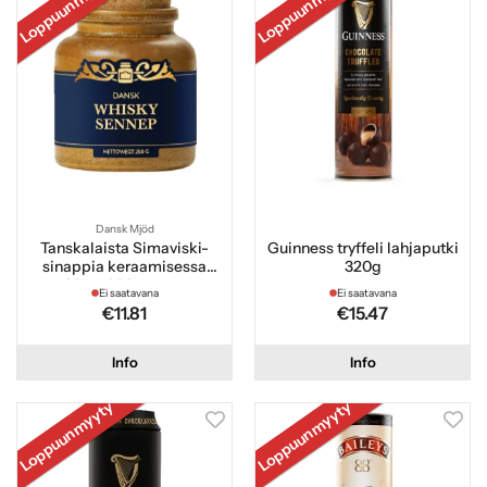
Loppuunmyyty
Loppuunmyyty
Dansk Mjöd
Tanskalaista Simaviski-
Guinness tryffeli lahjaputki
sinappia keraamisessa
320g
purkissa 250 grammaa
Ei saatavana
Ei saatavana
€11.81
€15.47
Info
Info
Loppuunmyyty
Loppuunmyyty