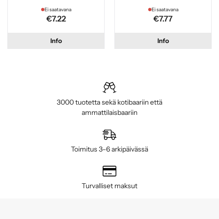
Ei saatavana
Ei saatavana
€7.22
€7.77
Info
Info
3000 tuotetta sekä kotibaariin että
ammattilaisbaariin
Toimitus 3–6 arkipäivässä
Turvalliset maksut