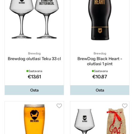
Brewdog
Brewdog
Brewdog olutlasi Teku 33 cl
BrewDog Black Heart -
olutlasi 1 pint
Saatavana
Saatavana
€13.61
€10.87
Osta
Osta