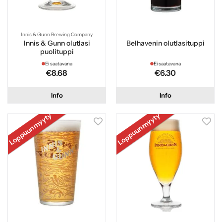
Innis & Gunn Brewing Company
Innis & Gunn olutlasi
Belhavenin olutlasituppi
puolituppi
Ei saatavana
Ei saatavana
€8.68
€6.30
Info
Info
Loppuunmyyty
Loppuunmyyty