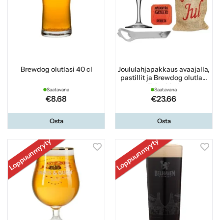
Brewdog olutlasi 40 cl
Joululahjapakkaus avaajalla,
pastillit ja Brewdog olutlasi
Teku 33 cl
Saatavana
Saatavana
€8.68
€23.66
Osta
Osta
Loppuunmyyty
Loppuunmyyty