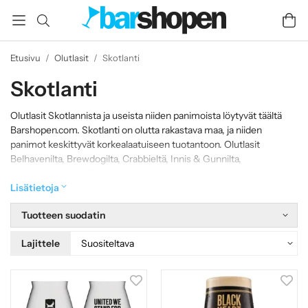
Etusivu
/
Olutlasit
/
Skotlanti
Skotlanti
Olutlasit Skotlannista ja useista niiden panimoista löytyvät täältä
Barshopen.com. Skotlanti on olutta rakastava maa, ja niiden
panimot keskittyvät korkealaatuiseen tuotantoon. Olutlasit
Belhavenilta, Brewdogilta, Crabbieltä, Innis & Gunnilta,
Inveralmondilta ja Tennentiltä panimon logolla ovat alla.
Lisätietoja
Tuotteen suodatin
Lajittele