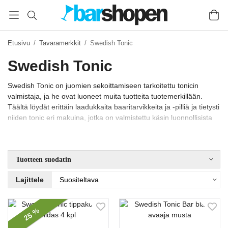
Etusivu
/
Tavaramerkkit
/
Swedish Tonic
Swedish Tonic
Swedish Tonic on juomien sekoittamiseen tarkoitettu tonicin
valmistaja, ja he ovat luoneet muita tuotteita tuotemerkillään.
Täältä löydät erittäin laadukkaita baaritarvikkeita ja -pilliä ja tietysti
niiden tonic eri makuina, jotka on valmistettu käsin luonnollisista
ainesosista ilman lisättyä sokeria ja makuja. Swedish Tonic Water
ja Swedish Tonic Water persikka löytyvät täältä 1- ja 12-
pakkauksina. Todella hyviä juomia sekoittamaan juoman tai
Tuotteen suodatin
juomaan sellaisenaan.
Lajittele
25 %