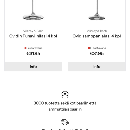
Villeroy & Boch
Villeroy & Boch
Ovidin Punaviinilasi 4 kpl
Ovid samppanjalasi 4 kpl
Ei saatavana
Ei saatavana
€31.95
€31.95
Info
Info
3000 tuotetta sekä kotibaariin että
ammattilaisbaariin