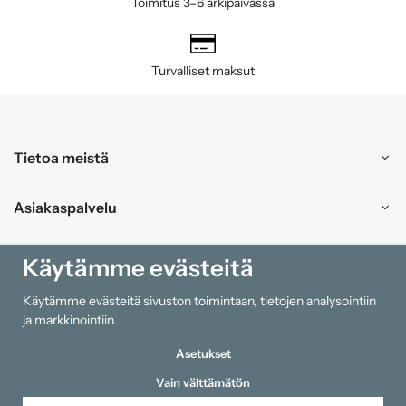
Toimitus 3–6 arkipäivässä
Turvalliset maksut
Tietoa meistä
Asiakaspalvelu
Ostokset
Käytämme evästeitä
Käytämme evästeitä sivuston toimintaan, tietojen analysointiin
Tiedot
ja markkinointiin.
Asetukset
Vain välttämätön