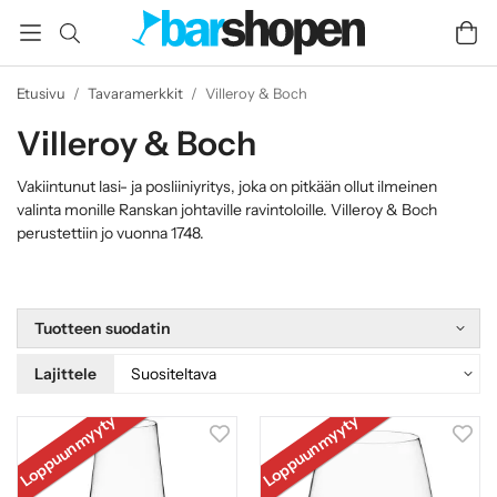
Etusivu
/
Tavaramerkkit
/
Villeroy & Boch
Villeroy & Boch
Vakiintunut lasi- ja posliiniyritys, joka on pitkään ollut ilmeinen
valinta monille Ranskan johtaville ravintoloille. Villeroy & Boch
perustettiin jo vuonna 1748.
Tuotteen suodatin
Lajittele
Loppuunmyyty
Loppuunmyyty