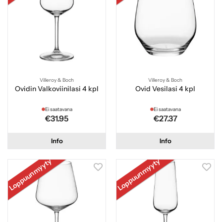
Villeroy & Boch
Villeroy & Boch
Ovidin Valkoviinilasi 4 kpl
Ovid Vesilasi 4 kpl
Ei saatavana
Ei saatavana
€31.95
€27.37
Info
Info
Loppuunmyyty
Loppuunmyyty