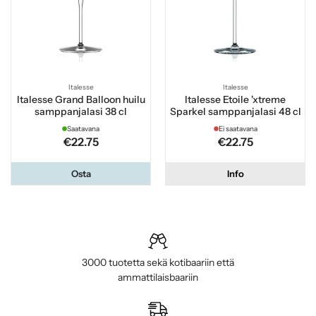
Italesse
Italesse
Italesse Grand Balloon huilu
Italesse Etoile 'xtreme
samppanjalasi 38 cl
Sparkel samppanjalasi 48 cl
Saatavana
Ei saatavana
€22.75
€22.75
Osta
Info
3000 tuotetta sekä kotibaariin että
ammattilaisbaariin