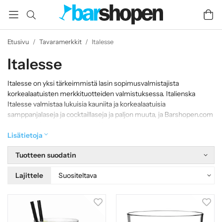
Etusivu
/
Tavaramerkkit
/
Italesse
Italesse
Italesse on yksi tärkeimmistä lasin sopimusvalmistajista
korkealaatuisten merkkituotteiden valmistuksessa. Italienska
Italesse valmistaa lukuisia kauniita ja korkealaatuisia
samppanjalaseja ja cocktaillaseja ja paljon muuta, ja Barshopen.com
tarjoaa valikoiman todella tyylikkäitä juomalaseja sisustuksella ja
ilman. Italesse tarjoaa korkealaatuista lasia, jossa on moderni,
Lisätietoja
tyylikäs muotoilu ja korkea toimivuus.
Tuotteen suodatin
Lajittele