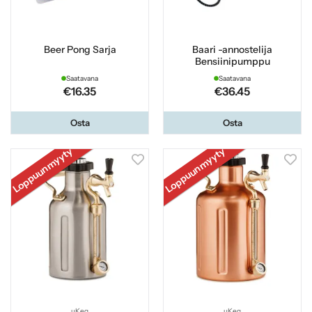
Beer Pong Sarja
Baari -annostelija
Bensiinipumppu
Saatavana
Saatavana
€16.35
€36.45
Osta
Osta
Loppuunmyyty
Loppuunmyyty
uKeg
uKeg