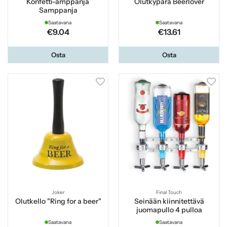
Konfetti-amppanja
Olutkypärä Beerlover
Samppanja
Saatavana
Saatavana
€9.04
€13.61
Osta
Osta
Joker
Final Touch
Olutkello "Ring for a beer"
Seinään kiinnitettävä
juomapullo 4 pulloa
Saatavana
Saatavana