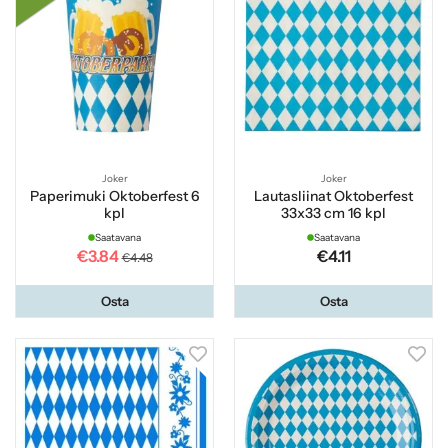
Joker
Joker
Paperimuki Oktoberfest 6
Lautasliinat Oktoberfest
kpl
33x33 cm 16 kpl
Saatavana
Saatavana
€3.84
€4.11
€4.48
Osta
Osta