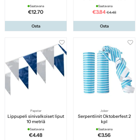
Saatavana
Saatavana
€12.70
€3.84
€4.48
Osta
Osta
Papstar
Joker
Lippupeli sinivalkoiset liput
Serpentiinit Oktoberfest 2
10 metriä
kpl
Saatavana
Saatavana
€4.48
€3.56