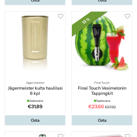
13 %
Jägermeister
Final Touch
Jägermeister kulta haulilasi
Final Touch Vesimelonin
6 kpl
Tappingkit
Saatavana
Saatavana
€31.89
€23.66
€27.32
Osta
Osta