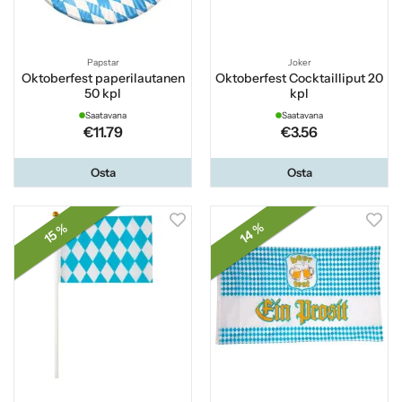
Papstar
Joker
Oktoberfest paperilautanen
Oktoberfest Cocktailliput 20
50 kpl
kpl
Saatavana
Saatavana
€11.79
€3.56
Osta
Osta
14 %
15 %