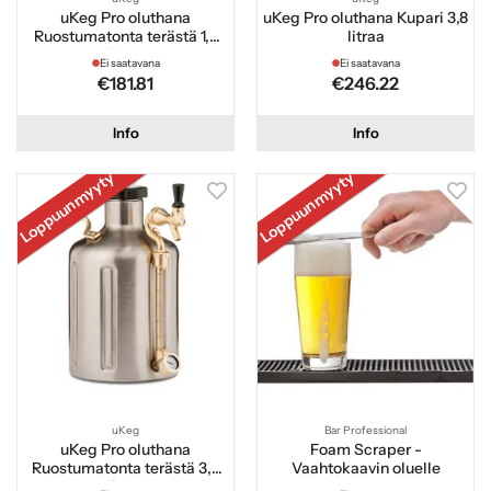
uKeg Pro oluthana
uKeg Pro oluthana Kupari 3,8
Ruostumatonta terästä 1,9
litraa
litraa
Ei saatavana
Ei saatavana
€181.81
€246.22
Info
Info
Loppuunmyyty
Loppuunmyyty
uKeg
Bar Professional
uKeg Pro oluthana
Foam Scraper -
Ruostumatonta terästä 3,8
Vaahtokaavin oluelle
litraa