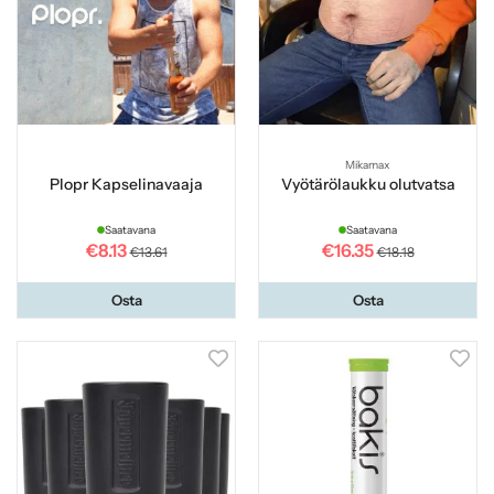
Mikamax
Plopr Kapselinavaaja
Vyötärölaukku olutvatsa
Saatavana
Saatavana
€8.13
€16.35
€13.61
€18.18
Osta
Osta