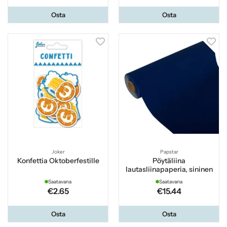
Osta
Osta
Joker
Papstar
Konfettia Oktoberfestille
Pöytäliina
lautasliinapaperia, sininen
Saatavana
Saatavana
€2.65
€15.44
Osta
Osta