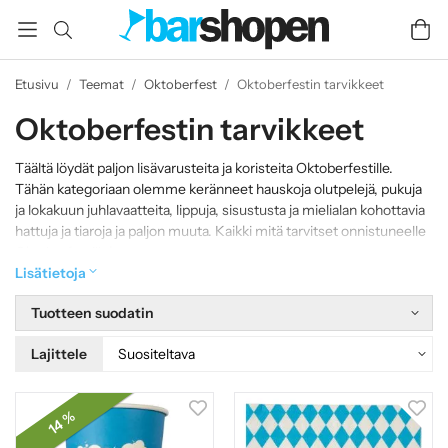
Etusivu
/
Teemat
/
Oktoberfest
/
Oktoberfestin tarvikkeet
Oktoberfestin tarvikkeet
Täältä löydät paljon lisävarusteita ja koristeita Oktoberfestille.
Tähän kategoriaan olemme keränneet hauskoja olutpelejä, pukuja
ja lokakuun juhlavaatteita, lippuja, sisustusta ja mielialan kohottavia
hattuja ja tiaroja ja paljon muuta. Kaikki mitä tarvitset onnistuneelle
Oktoberfestille!
Lisätietoja
Tuotteen suodatin
Lajittele
14 %