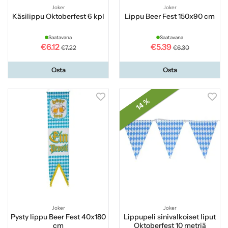
Joker
Joker
Käsilippu Oktoberfest 6 kpl
Lippu Beer Fest 150x90 cm
Saatavana
Saatavana
€6.12
€5.39
€7.22
€6.30
Osta
Osta
14 %
Joker
Joker
Pysty lippu Beer Fest 40x180
Lippupeli sinivalkoiset liput
cm
Oktoberfest 10 metriä