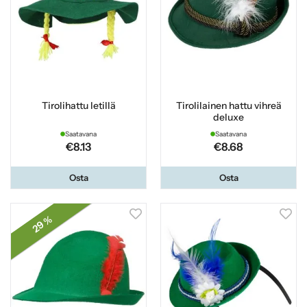
Tirolihattu letillä
Tirolilainen hattu vihreä
deluxe
Saatavana
Saatavana
€8.13
€8.68
Osta
Osta
29 %