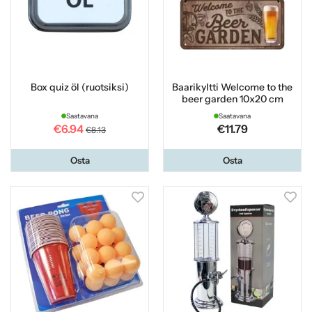
Box quiz öl (ruotsiksi)
Baarikyltti Welcome to the
beer garden 10x20 cm
Saatavana
Saatavana
€6.94
€11.79
€8.13
Osta
Osta