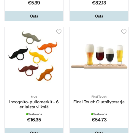
€5.39
€82.13
Osta
Osta
true
Final Touch
Incognito-pullomerkit - 6
Final Touch Olutnäytesarja
erilaista viiksiä
Saatavana
Saatavana
€16.35
€54.73
Osta
Osta