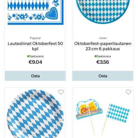
Papstar
Joker
Lautasliinat Oktoberfest 50
Oktoberfest-paperilautanen
kpl
23 cm 6 pakkaus
Saatavana
Saatavana
€9.04
€3.56
Osta
Osta