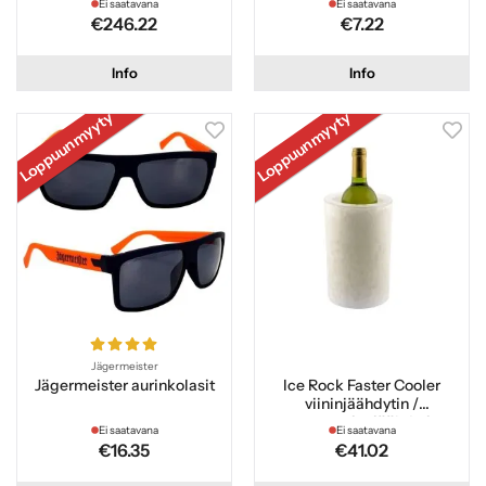
Ei saatavana
Ei saatavana
€246.22
€7.22
Info
Info
Loppuunmyyty
Loppuunmyyty
Jägermeister
Jägermeister aurinkolasit
Ice Rock Faster Cooler
viininjäähdytin /
samppanjanjäähdytin
Ei saatavana
Ei saatavana
€16.35
€41.02