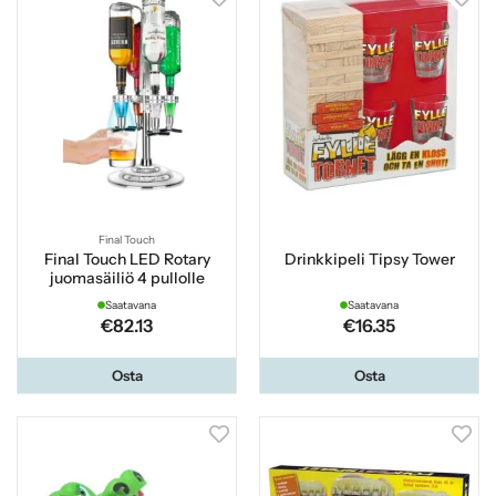
Final Touch
Final Touch LED Rotary
Drinkkipeli Tipsy Tower
juomasäiliö 4 pullolle
Saatavana
Saatavana
€82.13
€16.35
Osta
Osta