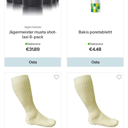
Jägermeister
Jägermeister musta shot-
Bakis poretabletit
lasi 6-pack
Saatavana
Saatavana
€31.89
€4.48
Osta
Osta