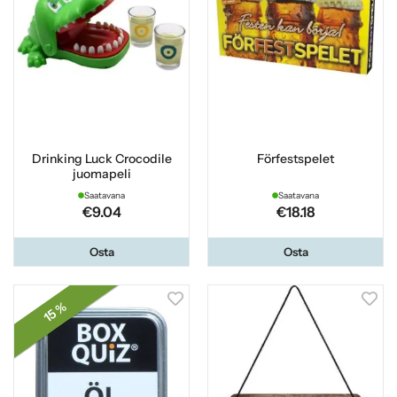
Drinking Luck Crocodile
Förfestspelet
juomapeli
Saatavana
Saatavana
€9.04
€18.18
Osta
Osta
15 %