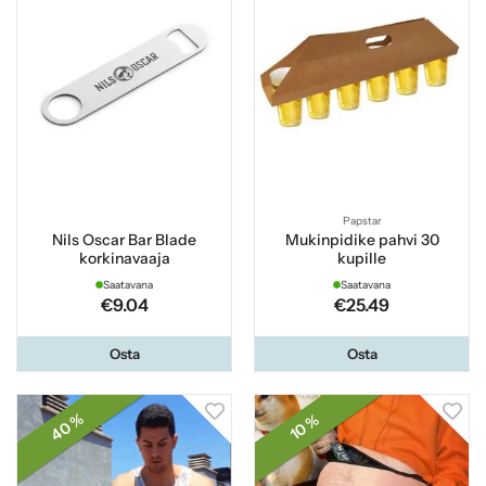
Papstar
Nils Oscar Bar Blade
Mukinpidike pahvi 30
korkinavaaja
kupille
Saatavana
Saatavana
€9.04
€25.49
Osta
Osta
40 %
10 %