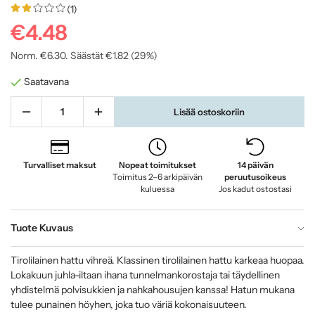
(1)
€4.48
Norm.
€6.30
. Säästät
€1.82
(
29
%)
Saatavana
Lisää ostoskoriin
Turvalliset maksut
Nopeat toimitukset
14 päivän
Toimitus 2–6 arkipäivän
peruutusoikeus
kuluessa
Jos kadut ostostasi
Tuote Kuvaus
Tirolilainen hattu vihreä. Klassinen tirolilainen hattu karkeaa huopaa.
Lokakuun juhla-iltaan ihana tunnelmankorostaja tai täydellinen
yhdistelmä polvisukkien ja nahkahousujen kanssa! Hatun mukana
tulee punainen höyhen, joka tuo väriä kokonaisuuteen.