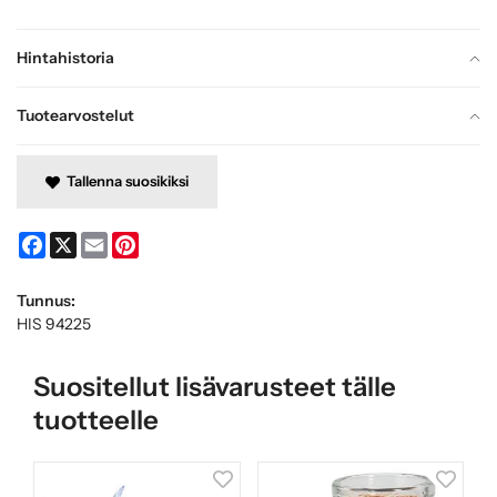
Hintahistoria
Tuotearvostelut
Tallenna suosikiksi
Facebook
X
Email
Pinterest
Tunnus:
HIS 94225
Suositellut lisävarusteet tälle
tuotteelle