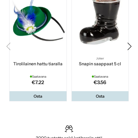
Joker
Tirolilainen hattu tiaralla
Snapin saappaat 5 cl
Saatavana
Saatavana
€7.22
€3.56
Osta
Osta
3000 tuotetta sekä kotibaariin että