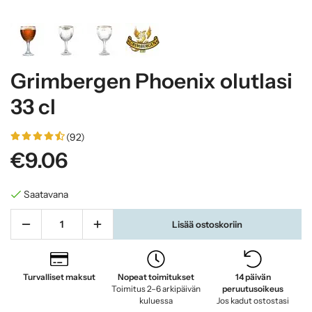
Grimbergen Phoenix olutlasi
33 cl
(92)
€9.06
Saatavana
Lisää ostoskoriin
Turvalliset maksut
Nopeat toimitukset
14 päivän
Toimitus 2–6 arkipäivän
peruutusoikeus
kuluessa
Jos kadut ostostasi