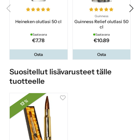
Guinness
Heineken olutlasi 50 cl
Guinness Relief olutlasi 50
cl
Saatavana
Saatavana
€7.78
€10.89
Osta
Osta
Suositellut lisävarusteet tälle
tuotteelle
13 %