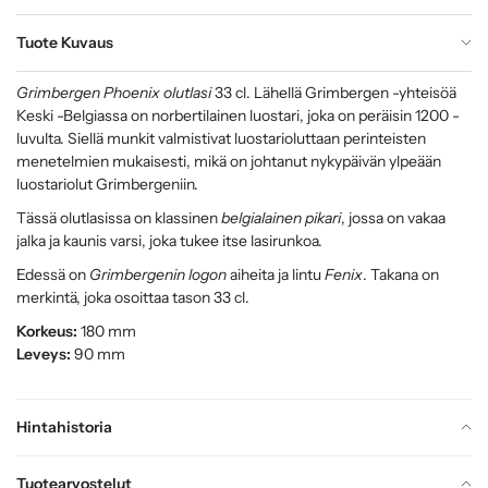
Tuote Kuvaus
Grimbergen Phoenix olutlasi
33 cl. Lähellä Grimbergen -yhteisöä
Keski -Belgiassa on norbertilainen luostari, joka on peräisin 1200 -
luvulta. Siellä munkit valmistivat luostarioluttaan perinteisten
menetelmien mukaisesti, mikä on johtanut nykypäivän ylpeään
luostariolut Grimbergeniin.
Tässä olutlasissa on klassinen
belgialainen pikari
, jossa on vakaa
jalka ja kaunis varsi, joka tukee itse lasirunkoa.
Edessä on
Grimbergenin logon
aiheita ja lintu
Fenix
. Takana on
merkintä, joka osoittaa tason 33 cl.
Korkeus:
180 mm
Leveys:
90 mm
Hintahistoria
Tuotearvostelut