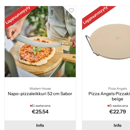
Loppuunmyyty
Loppuunmyyty
Modern House
Pizza Angels
Napo-pizzaleikkuri 52 cm Sabor
Pizza Angels Pizzak
beige
Ei saatavana
Ei saatavana
€25.54
€22.79
Info
Info