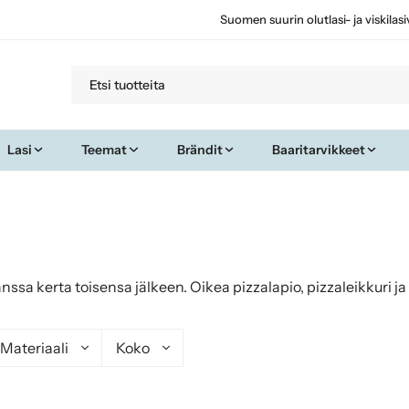
Suomen suurin olutlasi- ja viskilas
Lasi
Teemat
Brändit
Baaritarvikkeet
ssa kerta toisensa jälkeen. Oikea pizzalapio, pizzaleikkuri j
Materiaali
Koko