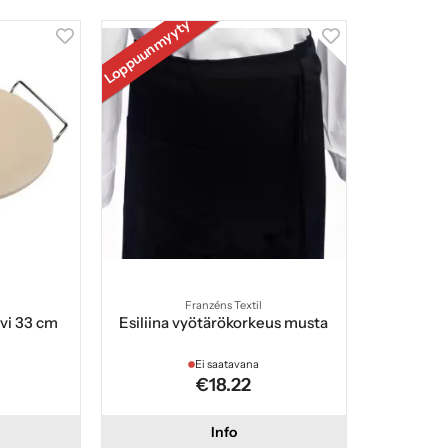
Loppuunmyyty
Franzéns Textil
ivi 33 cm
Esiliina vyötärökorkeus musta
Ei saatavana
€18.22
Info