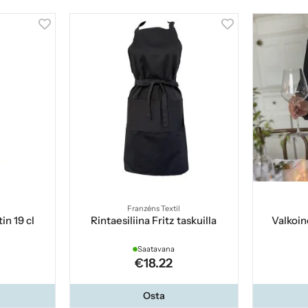
Franzéns Textil
in 19 cl
Rintaesiliina Fritz taskuilla
Valkoine
Saatavana
€18.22
Osta