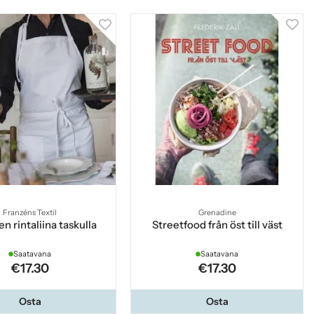
Franzéns Textil
Grenadine
n rintaliina taskulla
Streetfood från öst till väst
Saatavana
Saatavana
€17.30
€17.30
Osta
Osta