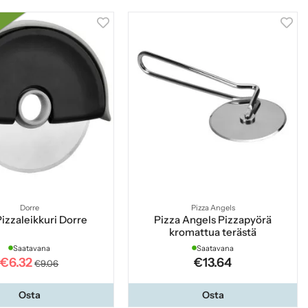
Dorre
Pizza Angels
Pizzaleikkuri Dorre
Pizza Angels Pizzapyörä
kromattua terästä
Saatavana
Saatavana
€6.32
€13.64
€9.06
Osta
Osta