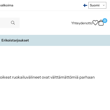
ivalikoima
0
Yhteydenotto
Erikoistarjoukset
a oikeat ruokailuvälineet ovat välttämättömiä parhaan