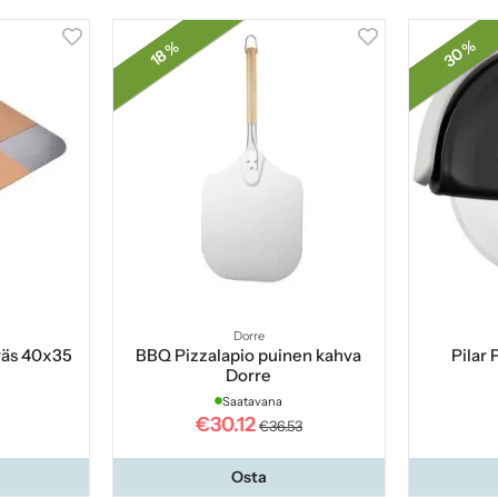
30 %
18 %
Dorre
räs 40x35
BBQ Pizzalapio puinen kahva
Pilar 
Dorre
Saatavana
€30.12
€36.53
Osta