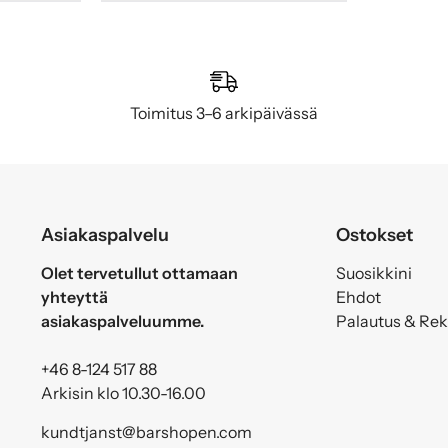
Toimitus 3–6 arkipäivässä
Asiakaspalvelu
Ostokset
Olet tervetullut ottamaan
Suosikkini
yhteyttä
Ehdot
asiakaspalveluumme.
Palautus & Re
+46 8-124 517 88
Arkisin klo 10.30-16.00
kundtjanst@barshopen.com