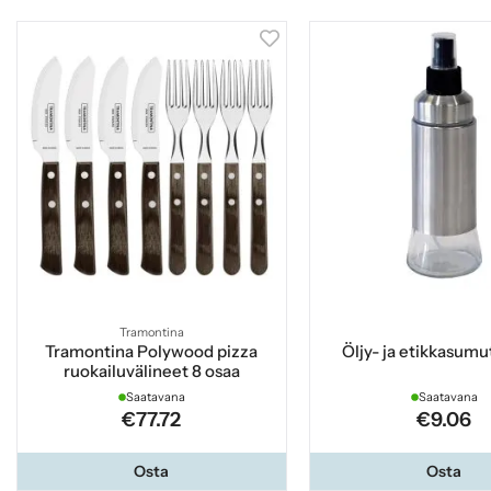
Tramontina
Tramontina Polywood pizza
Öljy- ja etikkasumut
ruokailuvälineet 8 osaa
Saatavana
Saatavana
€77.72
€9.06
Osta
Osta