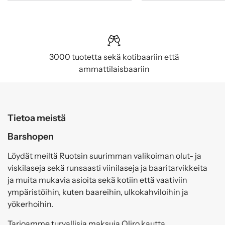
3000 tuotetta sekä kotibaariin että
ammattilaisbaariin
Tietoa meistä
Barshopen
Löydät meiltä Ruotsin suurimman valikoiman olut- ja
viskilaseja sekä runsaasti viinilaseja ja baaritarvikkeita
ja muita mukavia asioita sekä kotiin että vaativiin
ympäristöihin, kuten baareihin, ulkokahviloihin ja
yökerhoihin.
Tarjoamme turvallisia maksuja Qliro kautta.