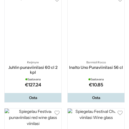
Reijmyre
Bormioli Rocco
Juhlin punaviinilasi 60 cl 2
Inalto Uno Punaviinilasi 56 cl
kpl
Saatavana
Saatavana
€127.24
€10.85
Osta
Osta