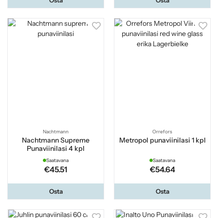
Nachtmann
Orrefors
Nachtmann Supreme
Metropol punaviinilasi 1 kpl
Punaviinilasi 4 kpl
Saatavana
Saatavana
€45.51
€54.64
Osta
Osta