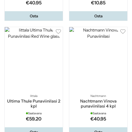
€40.95
€10.85
Osta
Osta
Iittala
Nachtmann
Ultima Thule Punaviinilasi 2
Nachtmann Vinova
kpl
punaviinilasi 4 kpl
Saatavana
Saatavana
€59.20
€40.95
Osta
Osta