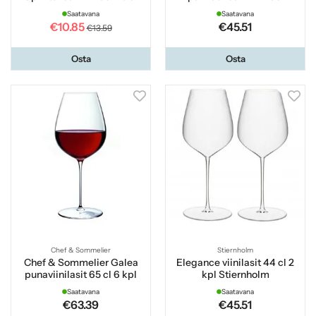
Saatavana
Saatavana
€10.85
€45.51
€13.59
Osta
Osta
Chef & Sommelier
Stiernholm
Chef & Sommelier Galea
Elegance viinilasit 44 cl 2
punaviinilasit 65 cl 6 kpl
kpl Stiernholm
Saatavana
Saatavana
€63.39
€45.51