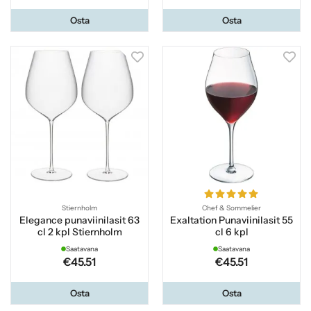
Osta
Osta
Stiernholm
Chef & Sommelier
Elegance punaviinilasit 63
Exaltation Punaviinilasit 55
cl 2 kpl Stiernholm
cl 6 kpl
Saatavana
Saatavana
€45.51
€45.51
Osta
Osta