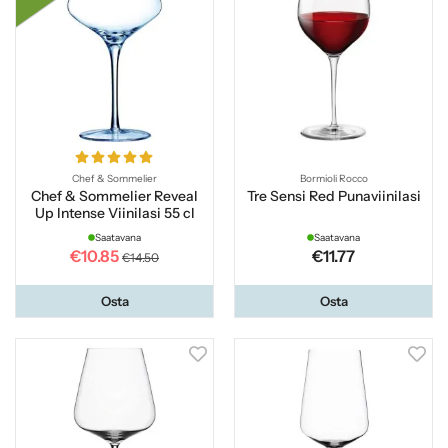
Chef & Sommelier
Bormioli Rocco
Chef & Sommelier Reveal
Tre Sensi Red Punaviinilasi
Up Intense Viinilasi 55 cl
Saatavana
Saatavana
€10.85
€11.77
€14.50
Osta
Osta