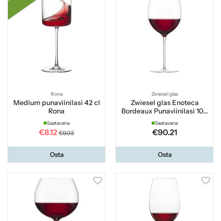
Rona
Zwiesel glas
Medium punaviinilasi 42 cl
Zwiesel glas Enoteca
Rona
Bordeaux Punaviinilasi 100
cl 2 kpl
Saatavana
Saatavana
€8.12
€90.21
€9.03
Osta
Osta