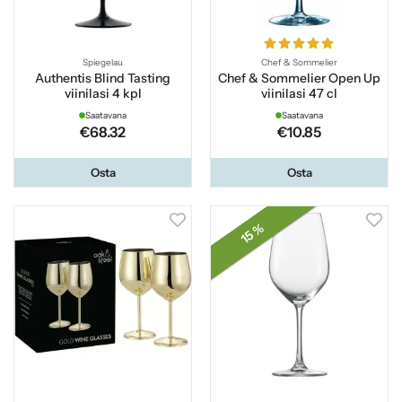
Spiegelau
Chef & Sommelier
Authentis Blind Tasting
Chef & Sommelier Open Up
viinilasi 4 kpl
viinilasi 47 cl
Saatavana
Saatavana
€68.32
€10.85
Osta
Osta
15 %