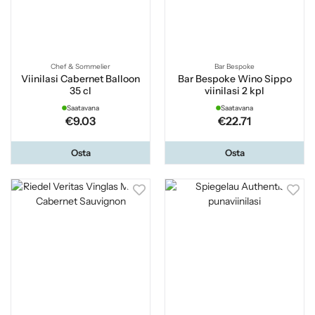
Chef & Sommelier
Bar Bespoke
Viinilasi Cabernet Balloon
Bar Bespoke Wino Sippo
35 cl
viinilasi 2 kpl
Saatavana
Saatavana
€9.03
€22.71
Osta
Osta