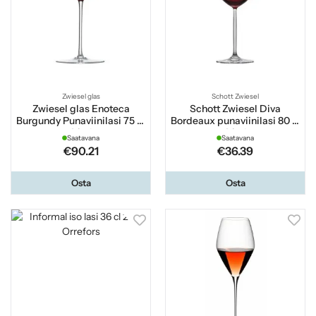
Zwiesel glas
Schott Zwiesel
Zwiesel glas Enoteca
Schott Zwiesel Diva
Burgundy Punaviinilasi 75 cl
Bordeaux punaviinilasi 80 cl
2 kpl
2 kpl
Saatavana
Saatavana
€90.21
€36.39
Osta
Osta