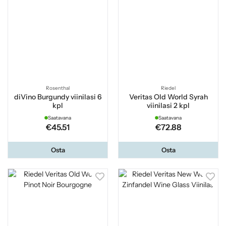
Rosenthal
Riedel
diVino Burgundy viinilasi 6
Veritas Old World Syrah
kpl
viinilasi 2 kpl
Saatavana
Saatavana
€45.51
€72.88
Osta
Osta