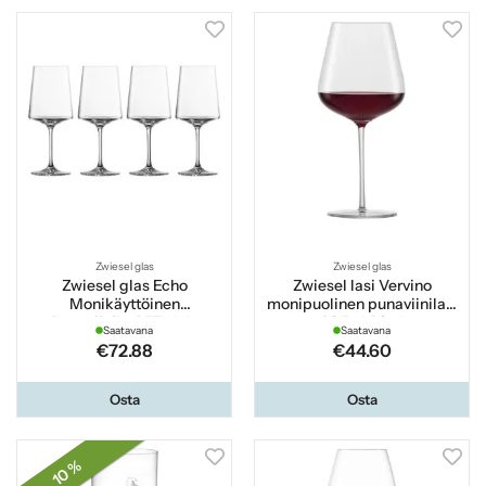
Zwiesel glas
Zwiesel glas
Zwiesel glas Echo
Zwiesel lasi Vervino
Monikäyttöinen
monipuolinen punaviinilasi
Punaviinilasi 57 cl 4-
68,5 cl 2 kpl
Saatavana
Saatavana
pakkaus
€72.88
€44.60
Osta
Osta
10 %