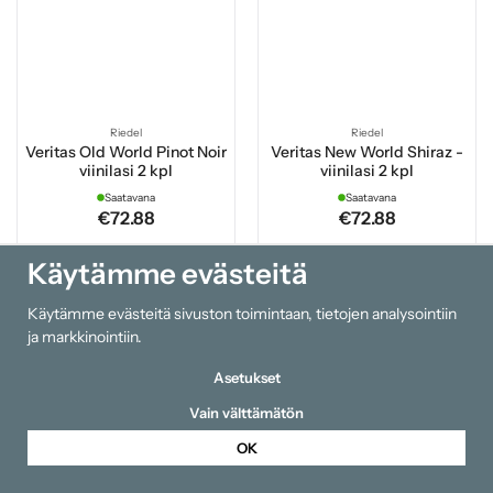
Riedel
Riedel
Veritas Old World Pinot Noir
Veritas New World Shiraz -
viinilasi 2 kpl
viinilasi 2 kpl
Saatavana
Saatavana
€72.88
€72.88
Käytämme evästeitä
Osta
Osta
Käytämme evästeitä sivuston toimintaan, tietojen analysointiin
ja markkinointiin.
Asetukset
Vain välttämätön
OK