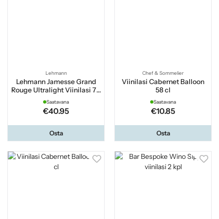
Lehmann
Chef & Sommelier
Lehmann Jamesse Grand
Viinilasi Cabernet Balloon
Rouge Ultralight Viinilasi 70
58 cl
cl
Saatavana
Saatavana
€40.95
€10.85
Osta
Osta