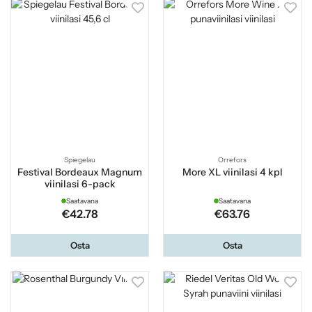
Spiegelau
Orrefors
Festival Bordeaux Magnum
More XL viinilasi 4 kpl
viinilasi 6-pack
Saatavana
Saatavana
€42.78
€63.76
Osta
Osta