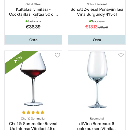
Oak & Steel
Schott Zwiesel
Kultalasi viinilasi -
Schott Zwiesel Punaviinilasi
Cocktaillasi kultaa 50 cl 2
Vina Burgundy 41.5 cl
kpl pakkaus
Saatavana
Saatavana
€36.39
€13.13
€15.41
Osta
Osta
20 %
Chef & Sommelier
Rosenthal
Chef & Sommelier Reveal
diVino Bordeaux 6
Up Intense Viinilasi 45 cl
pakkauksen Viinilasi