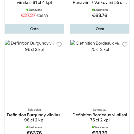
viinilasi 61 cl 4 kpl
Punaviini / Valkoviini 55 cl 2
kpl
Saatavana
Saatavana
€27.27
€63.76
€36.39
Osta
Osta
Spiegelau
Spiegelau
Definition Burgundy viinilasi
Definition Bordeaux viinilasi
96 cl 2 kpl
75 cl 2 kpl
Saatavana
Saatavana
€63.76
€63.76