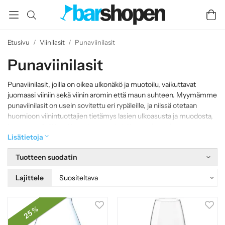
Etusivu
/
Viinilasit
/
Punaviinilasit
Punaviinilasit
Punaviinilasit, joilla on oikea ulkonäkö ja muotoilu, vaikuttavat
juomaasi viiniin sekä viinin aromin että maun suhteen. Myymämme
punaviinilasit on usein sovitettu eri rypäleille, ja niissä otetaan
huomioon viinintuottajien tietämys lasien ulkoasusta ja muodosta,
jotta saat viiniä juoville parhaan mahdollisen kokemuksen.
Lisätietoja
Tuotteen suodatin
Lajittele
25 %