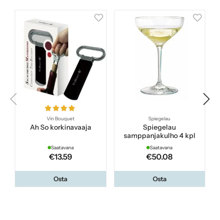
Vin Bouquet
Spiegelau
Ah So korkinavaaja
Spiegelau
samppanjakulho 4 kpl
Saatavana
Saatavana
€13.59
€50.08
Osta
Osta