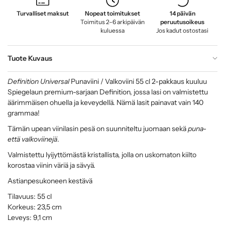
Turvalliset maksut
Nopeat toimitukset
14 päivän
Toimitus 2–6 arkipäivän
peruutusoikeus
kuluessa
Jos kadut ostostasi
Tuote Kuvaus
Definition Universal
Punaviini / Valkoviini 55 cl 2-pakkaus kuuluu
Spiegelaun premium-sarjaan Definition, jossa lasi on valmistettu
äärimmäisen ohuella ja keveydellä. Nämä lasit painavat vain 140
grammaa!
Tämän upean viinilasin pesä on suunniteltu juomaan sekä
puna-
että valkoviinejä
.
Valmistettu lyijyttömästä kristallista, jolla on uskomaton kiilto
korostaa viinin väriä ja sävyä.
Astianpesukoneen kestävä
Tilavuus: 55 cl
Korkeus: 23,5 cm
Leveys: 9,1 cm