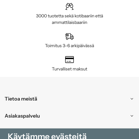
3000 tuotetta sekä kotibaariin että
ammattilaisbaariin
Toimitus 3–6 arkipäivässä
Turvalliset maksut
Tietoa meistä
Asiakaspalvelu
Ostokset
Käytämme evästeitä