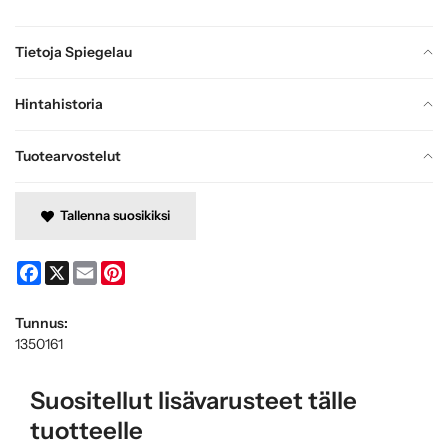
Tietoja Spiegelau
Hintahistoria
Tuotearvostelut
Tallenna suosikiksi
Facebook
X
Email
Pinterest
Tunnus:
1350161
Suositellut lisävarusteet tälle
tuotteelle