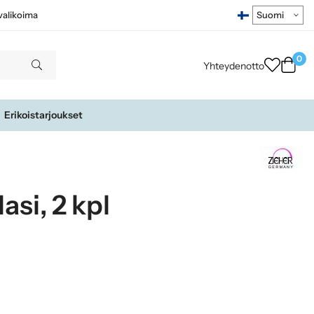
ivalikoima
0
Yhteydenotto
Erikoistarjoukset
asi, 2 kpl