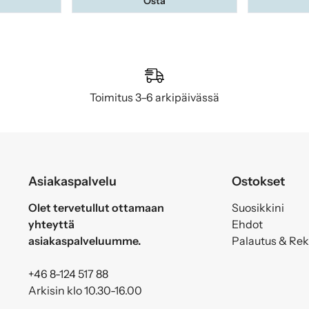
Osta
Toimitus 3–6 arkipäivässä
Asiakaspalvelu
Ostokset
Olet tervetullut ottamaan
Suosikkini
yhteyttä
Ehdot
asiakaspalveluumme.
Palautus & Re
+46 8-124 517 88
Arkisin klo 10.30-16.00