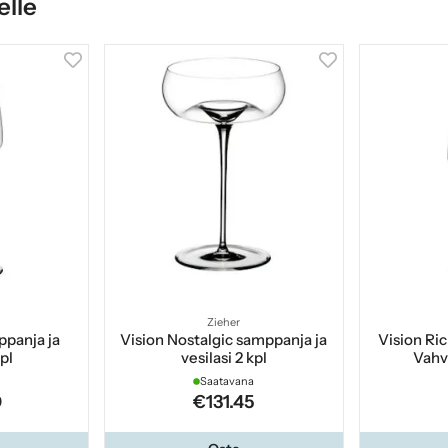
elle
Zieher
ppanja ja
Vision Nostalgic samppanja ja
Vision Ri
kpl
vesilasi 2 kpl
Vahva
Saatavana
0
€131.45