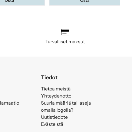
Osta
Osta
Turvalliset maksut
Tiedot
Tietoa meistä
Yhteydenotto
klamaatio
Suuria määriä tai laseja
omalla logolla?
Uutistiedote
Evästeistä