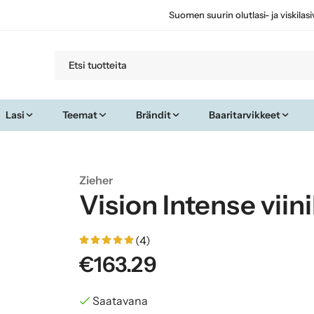
Suomen suurin olutlasi- ja viskilas
Lasi
Teemat
Brändit
Baaritarvikkeet
Zieher
Vision Intense viinil
(4)
€163.29
Saatavana