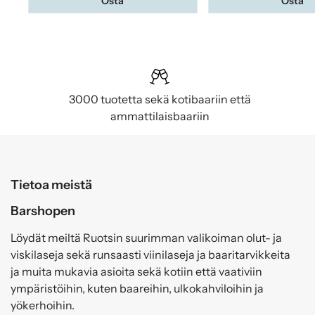
Osta
Osta
3000 tuotetta sekä kotibaariin että
ammattilaisbaariin
Tietoa meistä
Barshopen
Löydät meiltä Ruotsin suurimman valikoiman olut- ja
viskilaseja sekä runsaasti viinilaseja ja baaritarvikkeita
ja muita mukavia asioita sekä kotiin että vaativiin
ympäristöihin, kuten baareihin, ulkokahviloihin ja
yökerhoihin.