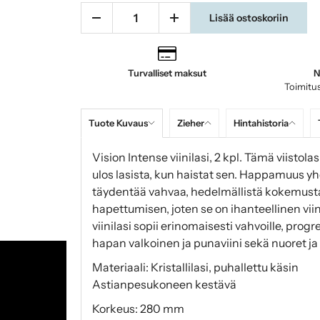
Lisää ostoskoriin
Turvalliset maksut
N
Toimitus
Tuote Kuvaus
Zieher
Hintahistoria
Vision Intense viinilasi, 2 kpl. Tämä viistol
ulos lasista, kun haistat sen. Happamuus y
täydentää vahvaa, hedelmällistä kokemusta
hapettumisen, joten se on ihanteellinen viinei
viinilasi sopii erinomaisesti vahvoille, progr
hapan valkoinen ja punaviini sekä nuoret ja 
Materiaali: Kristallilasi, puhallettu käsin
Astianpesukoneen kestävä
Korkeus: 280 mm