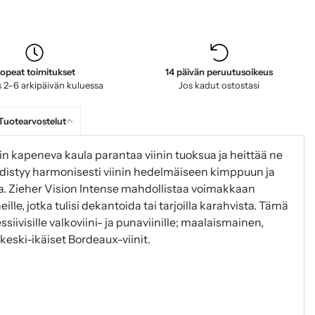
opeat toimitukset
14 päivän peruutusoikeus
 2–6 arkipäivän kuluessa
Jos kadut ostostasi
Tuotearvostelut
asin kapeneva kaula parantaa viinin tuoksua ja heittää ne
hdistyy harmonisesti viinin hedelmäiseen kimppuun ja
. Zieher Vision Intense mahdollistaa voimakkaan
lle, jotka tulisi dekantoida tai tarjoilla karahvista. Tämä
essiivisille valkoviini- ja punaviinille; maalaismainen,
keski-ikäiset Bordeaux-viinit.