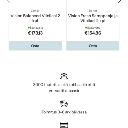
Zieher
Zieher
Vision Balanced Viinilasi 2
Vision Fresh Samppanja ja
kpl
Viinilasi 2 kpl
Saatavana
Saatavana
€173.13
€154.86
Osta
Osta
3000 tuotetta sekä kotibaariin että
ammattilaisbaariin
Toimitus 3–6 arkipäivässä