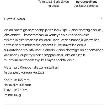
Toimitus 2–6 arkipäivän
peruutusoikeus
kuluessa
Jos kadut ostostasi
Tuote Kuvaus
Vision Nostalgic samppanja ja vesilasi 2 kpl. Vision Nostalgic on lasi,
joka onnistuu korostamaan kaikentyyppisiä kivennäisvesiä
avoimella pikarimaisella muotoilullaan. Veden hapot ja yksittäiset,
erittäin herkät mineraalielementit kulkeutuvat kieleen ja
suuonteloon virkistävästi. Zieherin Vision Nostalgic on erinomainen
klassisen Coupe-tyylinen samppanjalasi, joka on siistillä
muotoilullaan todella tyylikäs myös cocktaileihin.
Materiaali: Konepuhallettu kristallilasi
Astianpesukoneen kestävä
Korkeus: 165 mm
Halkaisija: 105 mm
Tilavuus: 250 ml
Paino: 110 g