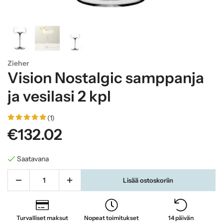
Zieher
Vision Nostalgic samppanja
ja vesilasi 2 kpl
(1)
€132.02
Saatavana
Lisää ostoskoriin
Turvalliset maksut
Nopeat toimitukset
14 päivän