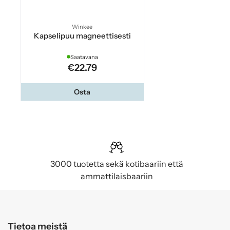
Winkee
Kapselipuu magneettisesti
Saatavana
€22.79
Osta
3000 tuotetta sekä kotibaariin että
ammattilaisbaariin
Tietoa meistä