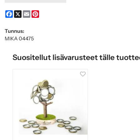
Facebook
X
Email
Pinterest
Tunnus:
MIKA 04475
Suositellut lisävarusteet tälle tuotte