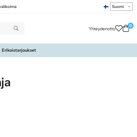
ivalikoima
0
Yhteydenotto
Erikoistarjoukset
ja