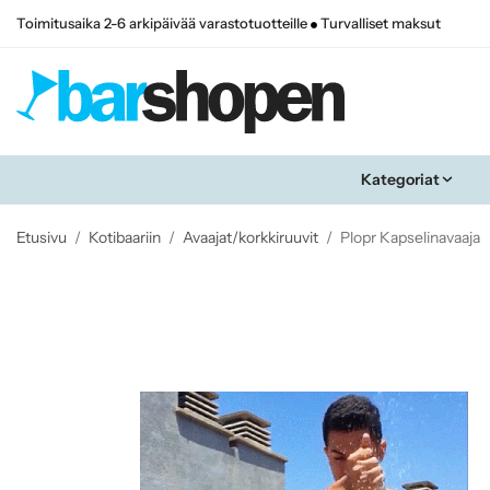
Toimitusaika 2-6 arkipäivää varastotuotteille
Turvalliset maksut
Kategoriat
Etusivu
/
Kotibaariin
/
Avaajat/korkkiruuvit
/
Plopr Kapselinavaaja