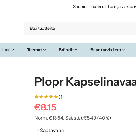
Suomen suurin olutlasi- ja viskilas
Lasi
Teemat
Brändit
Baaritarvikkeet
Plopr Kapselinavaa
(1)
€8.15
Norm.
€13.64
. Säästät
€5.49
(
40
%)
Saatavana