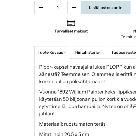
Lisää ostoskoriin
Turvalliset maksut
N
Toimitus
Tuote Kuvaus
Hintahistoria
Tuotearvoste
Plopr-kapselinavaajalla lukee PLOPP kun 
äänestä? Teemme sen. Olemme siis erittäin 
korkin pullon poksahtamaan!
Vuonna 1892 William Painter keksi lippiksen.
käytetään 50 biljoonan pullon korkkia vuodess
sytyttimellä, jopa hampailla. Nyt se on ohi!
P
juhlan!
Materiaali: ruostumaton teräs
Mitat: noin 20,5 x 5 cm