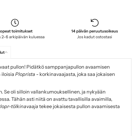
opeat toimitukset
14 päivän peruutusoikeus
 2–6 arkipäivän kuluessa
Jos kadut ostostasi
lut
avaat pullon! Pidätkö samppanjapullon avaamisen
iloisia
Ploprista
- korkinavaajasta, joka saa jokaisen
 Se oli silloin vallankumouksellinen, ja nykyään
a. Tähän asti niitä on avattu tavallisilla avaimilla,
lopr-tölkinavaaja
tekee jokaisesta pullon avaamisesta