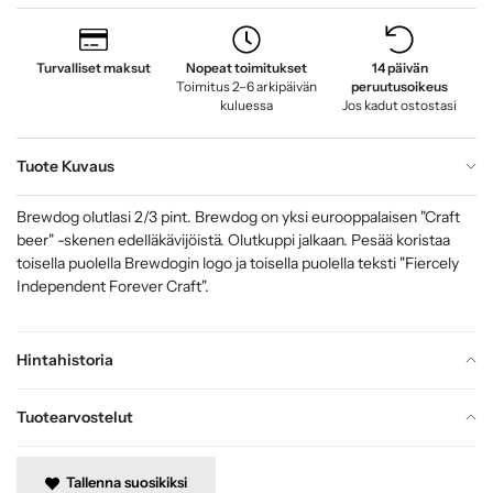
Turvalliset maksut
Nopeat toimitukset
14 päivän
Toimitus 2–6 arkipäivän
peruutusoikeus
kuluessa
Jos kadut ostostasi
Tuote Kuvaus
Brewdog olutlasi 2/3 pint. Brewdog on yksi eurooppalaisen "Craft
beer" -skenen edelläkävijöistä. Olutkuppi jalkaan. Pesää koristaa
toisella puolella Brewdogin logo ja toisella puolella teksti "Fiercely
Independent Forever Craft".
Hintahistoria
Tuotearvostelut
Tallenna suosikiksi