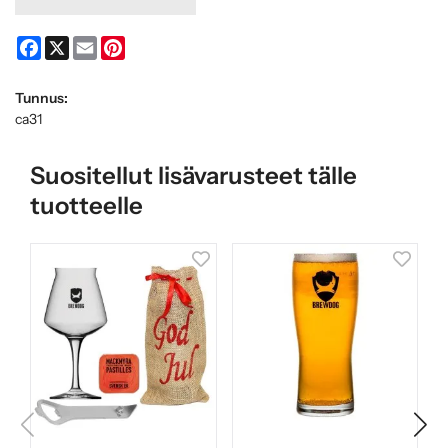
Facebook
X
Email
Pinterest
Tunnus:
ca31
Suositellut lisävarusteet tälle
tuotteelle