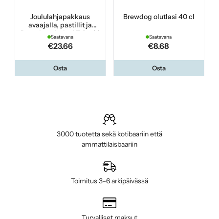
Joululahjapakkaus
Brewdog olutlasi 40 cl
avaajalla, pastillit ja
Brewdog olutlasi Teku 33
Saatavana
Saatavana
cl
€23.66
€8.68
Osta
Osta
3000 tuotetta sekä kotibaariin että
ammattilaisbaariin
Toimitus 3–6 arkipäivässä
Turvalliset maksut