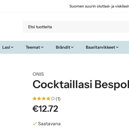
Suomen suurin olutlasi- ja viskilas
Lasi
Teemat
Brändit
Baaritarvikkeet
ONIS
Cocktaillasi Bespok
(1)
€12.72
Saatavana