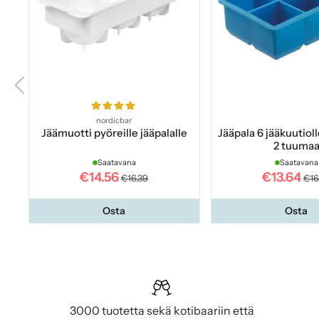
nordicbar
Jäämuotti pyöreille jääpalalle
Jääpala 6 jääkuutioll
2 tuuma
Saatavana
Saatavana
€14.56
€13.64
€16.39
€16
Osta
Osta
3000 tuotetta sekä kotibaariin että