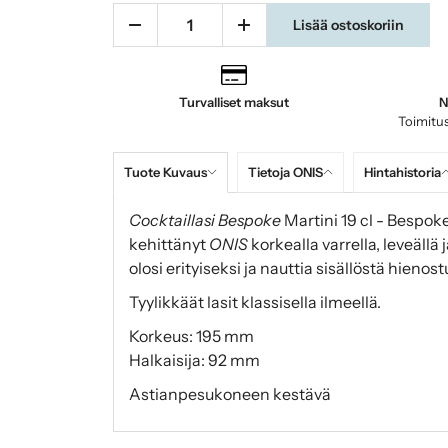
Lisää ostoskoriin
Turvalliset maksut
N
Toimitus
Tuote Kuvaus
Tietoja ONIS
Hintahistoria
Cocktaillasi Bespoke
Martini 19 cl - Bespoke 
kehittänyt
ONIS
korkealla varrella, leveällä j
olosi erityiseksi ja nauttia sisällöstä hienos
Tyylikkäät lasit klassisella ilmeellä.
Korkeus: 195 mm
Halkaisija: 92 mm
Astianpesukoneen kestävä