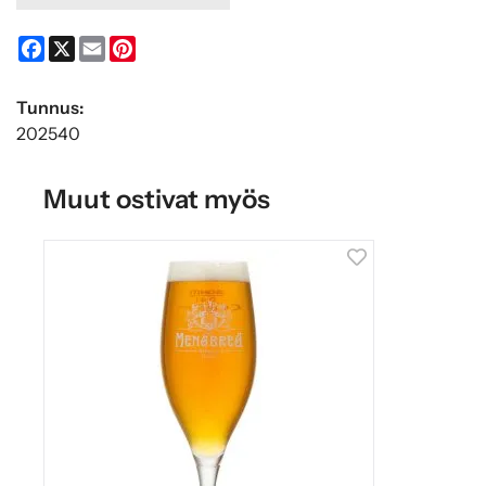
Facebook
X
Email
Pinterest
Tunnus:
202540
Muut ostivat myös