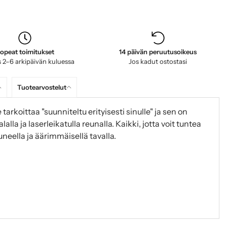
opeat toimitukset
14 päivän peruutusoikeus
 2–6 arkipäivän kuluessa
Jos kadut ostostasi
Tuotearvostelut
tarkoittaa "suunniteltu erityisesti sinulle" ja sen on
alalla ja laserleikatulla reunalla. Kaikki, jotta voit tuntea
tuneella ja äärimmäisellä tavalla.