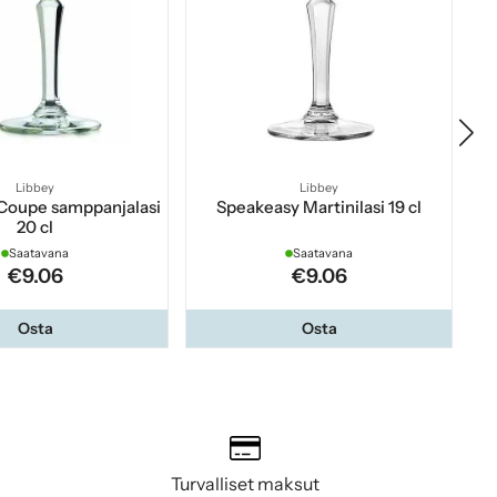
Libbey
Libbey
Coupe samppanjalasi
Speakeasy Martinilasi 19 cl
20 cl
Saatavana
Saatavana
€9.06
€9.06
Osta
Osta
Turvalliset maksut