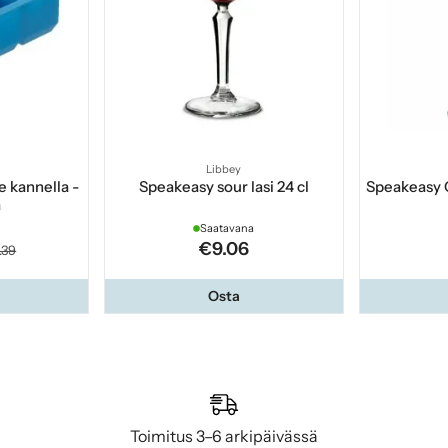
Libbey
e kannella -
Speakeasy sour lasi 24 cl
Speakeasy 
a
Saatavana
€9.06
.39
Osta
Toimitus 3–6 arkipäivässä