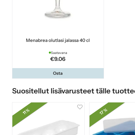
Menabrea olutlasi jalassa 40 cl
Saatavana
€9.06
Osta
Suositellut lisävarusteet tälle tuotte
17 %
11 %