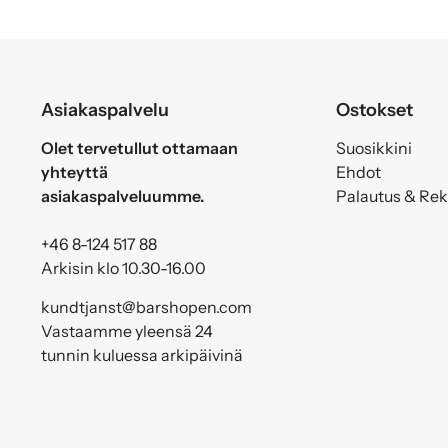
Asiakaspalvelu
Ostokset
Olet tervetullut ottamaan
Suosikkini
yhteyttä
Ehdot
asiakaspalveluumme.
Palautus & Re
+46 8-124 517 88
Arkisin klo 10.30-16.00
kundtjanst@barshopen.com
Vastaamme yleensä 24
tunnin kuluessa arkipäivinä