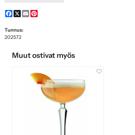
Facebook
X
Email
Pinterest
Tunnus:
202572
Muut ostivat myös