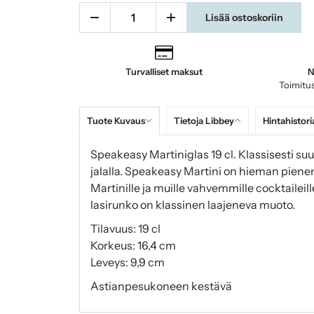
Lisää ostoskoriin
Turvalliset maksut
N
Toimitus
Tuote Kuvaus
Tietoja Libbey
Hintahistori
Speakeasy Martiniglas 19 cl. Klassisesti suu
jalalla. Speakeasy Martini on hieman pienem
Martinille ja muille vahvemmille cocktaileille
lasirunko on klassinen laajeneva muoto.
Tilavuus: 19 cl
Korkeus: 16,4 cm
Leveys: 9,9 cm
Astianpesukoneen kestävä