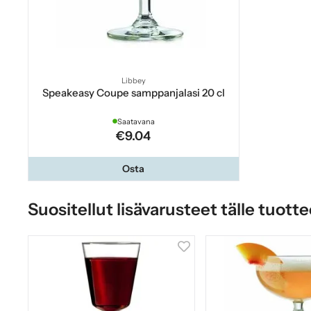
Libbey
Speakeasy Coupe samppanjalasi 20 cl
Saatavana
€9.04
Osta
Suositellut lisävarusteet tälle tuotte