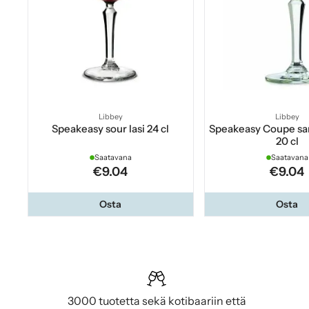
Libbey
Libbey
Speakeasy sour lasi 24 cl
Speakeasy Coupe sa
20 cl
Saatavana
Saatavana
€9.04
€9.04
Osta
Osta
3000 tuotetta sekä kotibaariin että