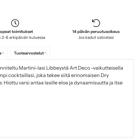
opeat toimitukset
14 päivän peruutusoikeus
 2–6 arkipäivän kuluessa
Jos kadut ostostasi
a
Tuotearvostelut
nniteltu Martini-lasi Libbeystä Art Deco -vaikutteisella
pi cocktaillasi, joka tekee siitä erinomaisen Dry
. Hiottu varsi antaa lasille eloa ja dynaamisuutta ja itse