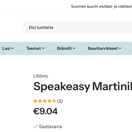
Suomen suurin olutlasi- ja viskilas
Lasi
Teemat
Brändit
Baaritarvikkeet
Libbey
Speakeasy Martinila
(5)
€9.04
Saatavana