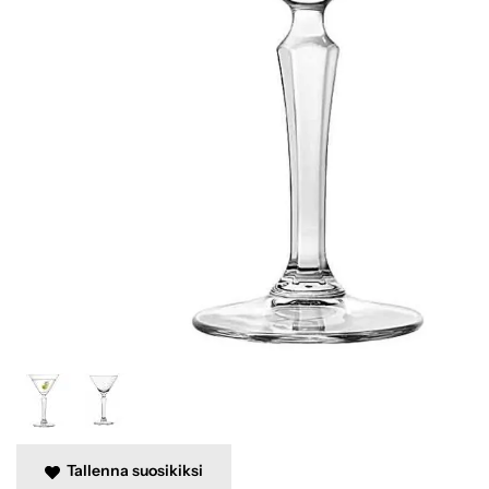
Tallenna suosikiksi