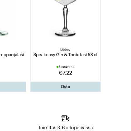
Libbey
mppanjalasi
Speakeasy Gin & Tonic lasi 58 cl
Saatavana
€7.22
Osta
Toimitus 3–6 arkipäivässä