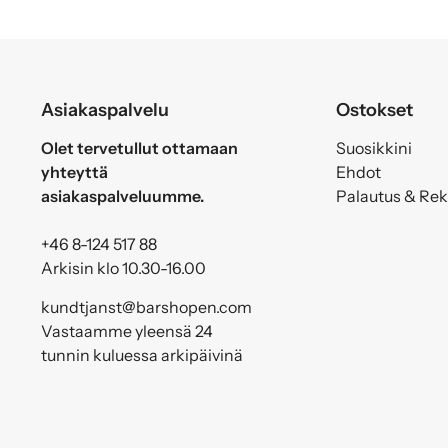
Asiakaspalvelu
Ostokset
Olet tervetullut ottamaan
Suosikkini
yhteyttä
Ehdot
asiakaspalveluumme.
Palautus & Re
+46 8-124 517 88
Arkisin klo 10.30-16.00
kundtjanst@barshopen.com
Vastaamme yleensä 24
tunnin kuluessa arkipäivinä