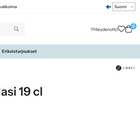
ivalikoima
0
Yhteydenotto
Erikoistarjoukset
si 19 cl