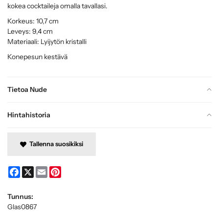
kokea cocktaileja omalla tavallasi.
Korkeus: 10,7 cm
Leveys: 9,4 cm
Materiaali: Lyijytön kristalli
Konepesun kestävä
Tietoa Nude
Hintahistoria
Tallenna suosikiksi
Facebook
X
Email
Pinterest
Tunnus:
Glas0867