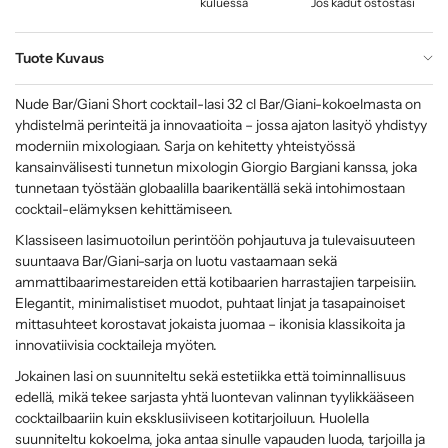
kuluessa
Jos kadut ostostasi
Tuote Kuvaus
Nude Bar/Giani Short cocktail-lasi 32 cl Bar/Giani-kokoelmasta on
yhdistelmä perinteitä ja innovaatioita – jossa ajaton lasityö yhdistyy
moderniin mixologiaan. Sarja on kehitetty yhteistyössä
kansainvälisesti tunnetun mixologin Giorgio Bargiani kanssa, joka
tunnetaan työstään globaalilla baarikentällä sekä intohimostaan
cocktail-elämyksen kehittämiseen.
Klassiseen lasimuotoilun perintöön pohjautuva ja tulevaisuuteen
suuntaava Bar/Giani-sarja on luotu vastaamaan sekä
ammattibaarimestareiden että kotibaarien harrastajien tarpeisiin.
Elegantit, minimalistiset muodot, puhtaat linjat ja tasapainoiset
mittasuhteet korostavat jokaista juomaa – ikonisia klassikoita ja
innovatiivisia cocktaileja myöten.
Jokainen lasi on suunniteltu sekä estetiikka että toiminnallisuus
edellä, mikä tekee sarjasta yhtä luontevan valinnan tyylikkääseen
cocktailbaariin kuin eksklusiiviseen kotitarjoiluun. Huolella
suunniteltu kokoelma, joka antaa sinulle vapauden luoda, tarjoilla ja