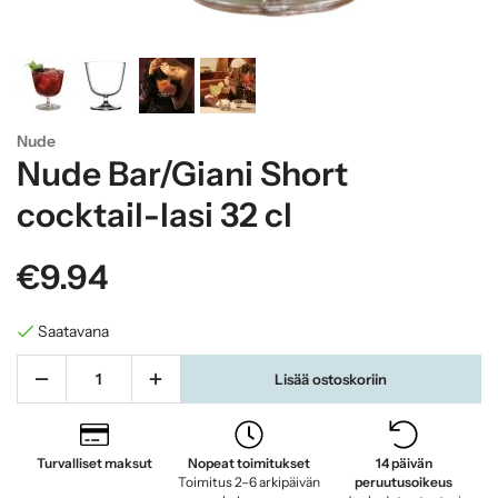
Nude
Nude Bar/Giani Short
cocktail-lasi 32 cl
€9.94
Saatavana
Lisää ostoskoriin
Turvalliset maksut
Nopeat toimitukset
14 päivän
Toimitus 2–6 arkipäivän
peruutusoikeus