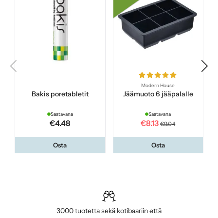
Modern House
Bakis poretabletit
Jäämuoto 6 jääpalalle
Saatavana
Saatavana
€4.48
€8.13
€9.04
Osta
Osta
3000 tuotetta sekä kotibaariin että