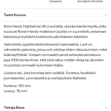
kuluessa
Jos kadut ostostasi
Tuote Kuvaus
Rona Handy Highball lasi 45 cl puhtailla, yksinkertaisilla linjoilla, jotka
kuuluvat Ronan Handy-mallistoon ja jotka on suunniteltu antamaan
klassista ja tyylikästä kosketusta päivittäiseen käyttöön.
Valmistettu lyijyttömästä kiteisestä materiaalista. Lasit on
vahvistettu paikoista, joissa voit odottaa niiden rikkoutumisen, mikä
lisää käyttöikää. Voidaan normaalisti pestä astianpesukoneessa
jopa 1000 kertaa ilman, että siinä näkyy mitään vikoja tai ulkonäön
muutoksia normaalin kulumisen lisäksi.
Loistava lasi, joka korostaa lasin sisältöä. Soveltuu tavallisiksi
juomalaseiksi, juomalaseiksi ja vesitarjoiluksi illallisella.
Korkeus: 150 mm
Leveys: 76 mm
Tietoja Rona