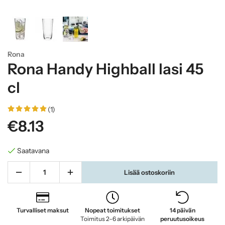
Rona
Rona Handy Highball lasi 45
cl
(1)
€8.13
Saatavana
Lisää ostoskoriin
Turvalliset maksut
Nopeat toimitukset
14 päivän
Toimitus 2–6 arkipäivän
peruutusoikeus