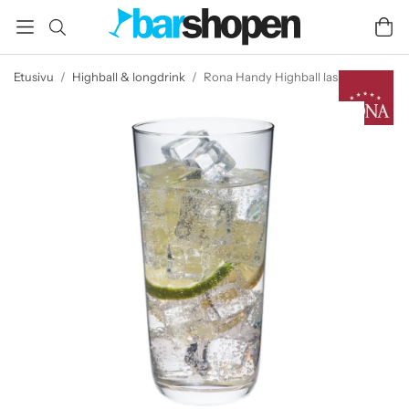
Etusivu
/
Highball & longdrink
/
Rona Handy Highball lasi 45 cl