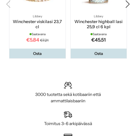
Libbey
Libbey
Winchester viskilasi 23,7
Winchester highball lasi
cl
25,9 cl 6 kpl
Saatavana
Saatavana
€5.84
€45.51
€7.21
Osta
Osta
3000 tuotetta sekä kotibaariin että
ammattilaisbaariin
Toimitus 3–6 arkipäivässä