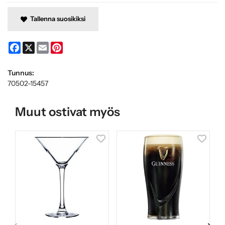
Tallenna suosikiksi
Facebook
X
Email
Pinterest
Tunnus:
70502-15457
Muut ostivat myös