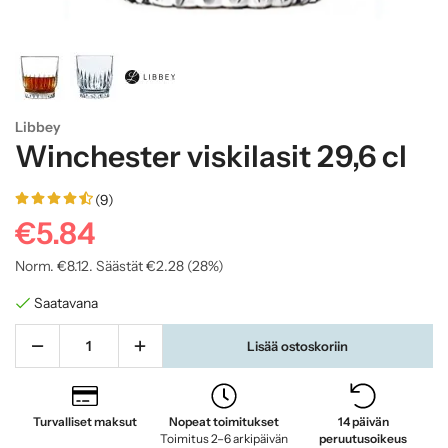
Libbey
Winchester viskilasit 29,6 cl
(9)
€5.84
Norm.
€8.12
. Säästät
€2.28
(
28
%)
Saatavana
Lisää ostoskoriin
Turvalliset maksut
Nopeat toimitukset
14 päivän
Toimitus 2–6 arkipäivän
peruutusoikeus