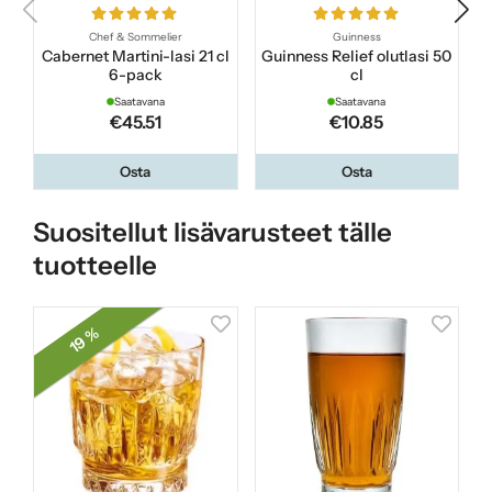
Chef & Sommelier
Guinness
Cabernet Martini-lasi 21 cl
Guinness Relief olutlasi 50
6-pack
cl
Saatavana
Saatavana
€45.51
€10.85
Osta
Osta
Suositellut lisävarusteet tälle
tuotteelle
19 %