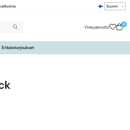
ivalikoima
0
Yhteydenotto
Erikoistarjoukset
yck