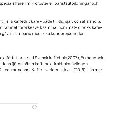
 specialaffärer, mikrorosterier, baristautbildningar och
ll alla kaffedrickare - både till dig själv och alla andra.
 i ämnet för yrkesverksamma inom mat-, dryck-, kafé-
som gåva i samband med olika kunderbjudanden.
boksförfattare med Svensk kaffebok(2007), En handbok
rldens fjärde bästa kaffebok i kokbokstävlingen
och nu senast Kaffe - världens dryck (2016). Läs mer