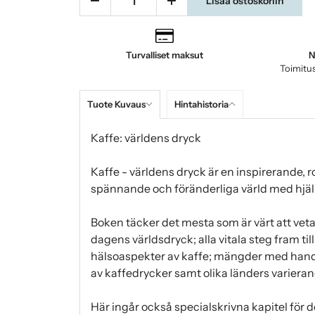
Lisää ostoskoriin
Turvalliset maksut
N
Toimitus
Tuote Kuvaus
Hintahistoria
Kaffe: världens dryck
Kaffe - världens dryck är en inspirerande, ro
spännande och föränderliga värld med hjäl
Boken täcker det mesta som är värt att veta
dagens världsdryck; alla vitala steg fram til
hälsoaspekter av kaffe; mängder med hand
av kaffedrycker samt olika länders varieran
Här ingår också specialskrivna kapitel för