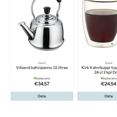
Dorre
Dorre
Vilisevä kahvipannu 1,5 litraa
Kirk Kahvikuppi tu
24 cl 2 kpl D
Saatavana
Saatavana
€34.57
€24.54
Osta
Osta