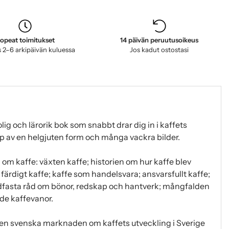
opeat toimitukset
14 päivän peruutusoikeus
 2–6 arkipäivän kuluessa
Jos kadut ostostasi
lig och lärorik bok som snabbt drar dig in i kaffets
p av en helgjuten form och många vackra bilder.
 om kaffe: växten kaffe; historien om hur kaffe blev
l färdigt kaffe; kaffe som handelsvara; ansvarsfullt kaffe;
fasta råd om bönor, redskap och hantverk; mångfalden
de kaffevanor.
 den svenska marknaden om kaffets utveckling i Sverige