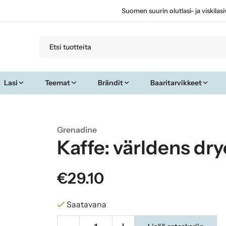
Suomen suurin olutlasi- ja viskilas
Lasi
Teemat
Brändit
Baaritarvikkeet
Grenadine
Kaffe: världens dr
€29.10
Saatavana