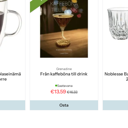
Grenadine
plaseinämä
Från kaffeböna till drink
Noblesse Ba
orre
2
Saatavana
€13.59
€16.33
Osta