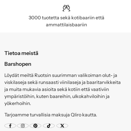
3000 tuotetta sekä kotibaariin että
ammattilaisbaariin
Tietoa meistä
Barshopen
Löydät meiltä Ruotsin suurimman valikoiman olut- ja
viskilaseja sekä runsaasti viinilaseja ja baaritarvikkeita
ja muita mukavia asioita sekä kotiin että vaativiin
ympäristöihin, kuten baareihin, ulkokahviloihin ja
yökerhoihin.
Tarjoamme turvallisia maksuja Qliro kautta.