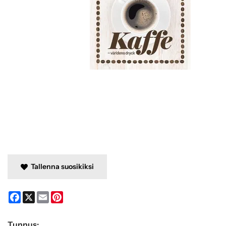
Tallenna suosikiksi
Facebook
X
Email
Pinterest
Tunnus: