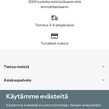
3000 tuotetta sekä kotibaariin että
ammattilaisbaariin
Toimitus 3–6 arkipäivässä
Turvalliset maksut
Tietoa meistä
Asiakaspalvelu
Ostokset
Käytämme evästeitä
Käytämme evästeitä sivuston toimintaan, tietojen analysointiin
Tiedot