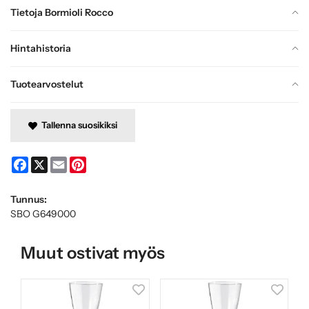
Tietoja Bormioli Rocco
Hintahistoria
Tuotearvostelut
Tallenna suosikiksi
Facebook
X
Email
Pinterest
Tunnus:
SBO G649000
Muut ostivat myös