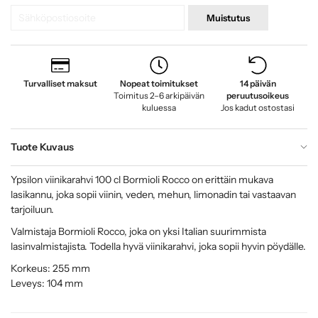
Muistutus
Turvalliset maksut
Nopeat toimitukset
14 päivän
Toimitus 2–6 arkipäivän
peruutusoikeus
kuluessa
Jos kadut ostostasi
Tuote Kuvaus
Ypsilon viinikarahvi 100 cl Bormioli Rocco on erittäin mukava
lasikannu, joka sopii viinin, veden, mehun, limonadin tai vastaavan
tarjoiluun.
Valmistaja Bormioli Rocco, joka on yksi Italian suurimmista
lasinvalmistajista. Todella hyvä viinikarahvi, joka sopii hyvin pöydälle.
Korkeus: 255 mm
Leveys: 104 mm