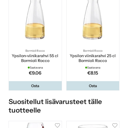
Bormioli Rocco
Bormioli Rocco
Ypsilon-viinikarahvi 55 cl
Ypsilon viinikarahvi 25 cl
Bormioli Rocco
Bormioli Rocco
Saatavana
Saatavana
€9.06
€8.15
Osta
Osta
Suositellut lisävarusteet tälle
tuotteelle