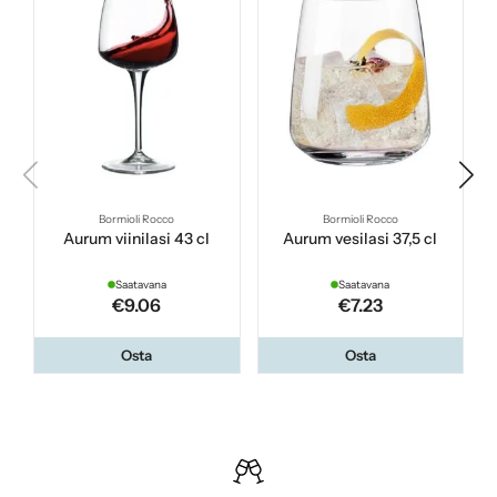
Bormioli Rocco
Bormioli Rocco
Aurum viinilasi 43 cl
Aurum vesilasi 37,5 cl
Saatavana
Saatavana
€9.06
€7.23
Osta
Osta