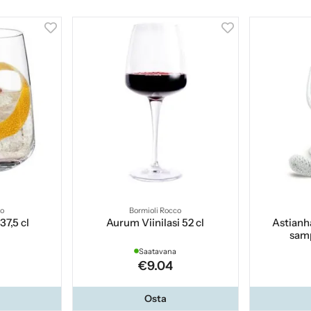
co
Bormioli Rocco
37,5 cl
Aurum Viinilasi 52 cl
Astianha
samp
Saatavana
€9.04
Osta