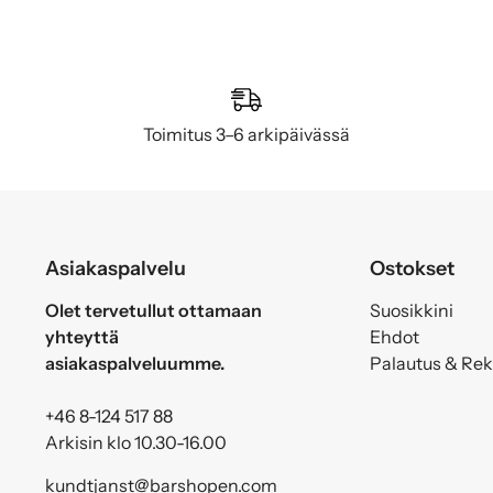
Toimitus 3–6 arkipäivässä
Asiakaspalvelu
Ostokset
Olet tervetullut ottamaan
Suosikkini
yhteyttä
Ehdot
asiakaspalveluumme.
Palautus & Re
+46 8-124 517 88
Arkisin klo 10.30-16.00
kundtjanst@barshopen.com