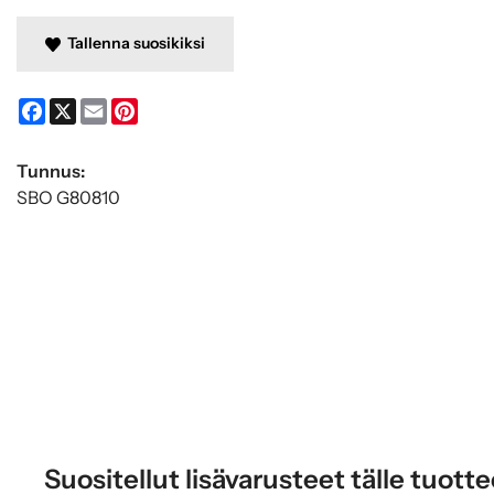
Tallenna suosikiksi
Facebook
X
Email
Pinterest
Tunnus:
SBO G80810
Suositellut lisävarusteet tälle tuotte