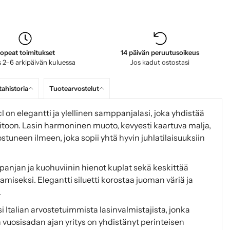
opeat toimitukset
14 päivän peruutusoikeus
 2–6 arkipäivän kuluessa
Jos kadut ostostasi
tahistoria
Tuotearvostelut
on elegantti ja ylellinen samppanjalasi, joka yhdistää
aitoon. Lasin harmoninen muoto, kevyesti kaartuva malja,
ostuneen ilmeen, joka sopii yhtä hyvin juhlatilaisuuksiin
njan ja kuohuviinin hienot kuplat sekä keskittää
eksi. Elegantti siluetti korostaa juoman väriä ja
.
 Italian arvostetuimmista lasinvalmistajista, jonka
 vuosisadan ajan yritys on yhdistänyt perinteisen