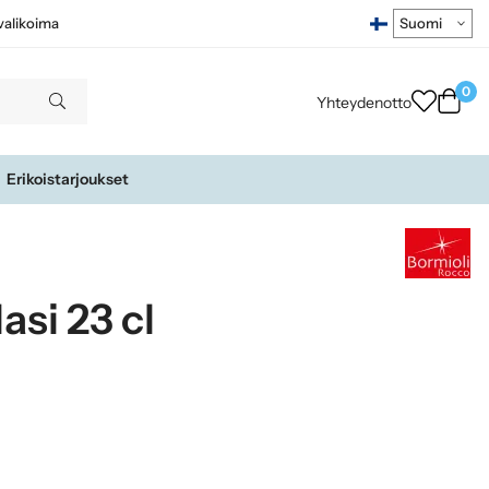
ivalikoima
0
Yhteydenotto
Erikoistarjoukset
si 23 cl