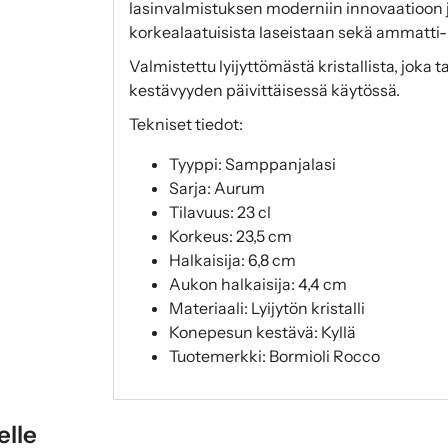
lasinvalmistuksen moderniin innovaatioon 
korkealaatuisista laseistaan sekä ammatti- 
Valmistettu lyijyttömästä kristallista, joka 
kestävyyden päivittäisessä käytössä.
Tekniset tiedot:
Tyyppi: Samppanjalasi
Sarja: Aurum
Tilavuus: 23 cl
Korkeus: 23,5 cm
Halkaisija: 6,8 cm
Aukon halkaisija: 4,4 cm
Materiaali: Lyijytön kristalli
Konepesun kestävä: Kyllä
Tuotemerkki: Bormioli Rocco
elle