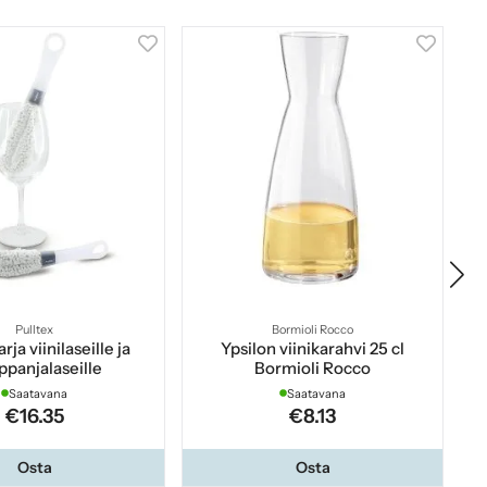
Pulltex
Bormioli Rocco
rja viinilaseille ja
Ypsilon viinikarahvi 25 cl
panjalaseille
Bormioli Rocco
sa
Saatavana
Saatavana
€16.35
€8.13
Osta
Osta