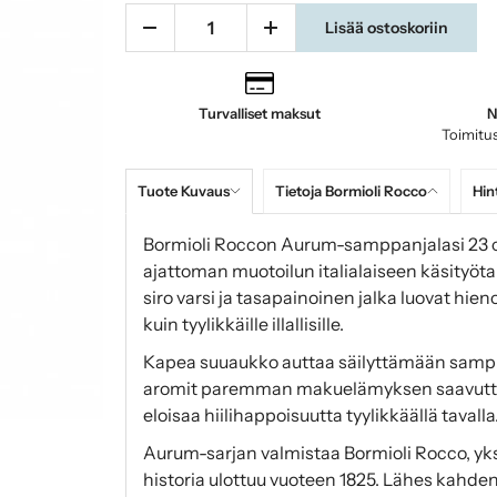
Lisää ostoskoriin
Turvalliset maksut
N
Toimitus
Tuote Kuvaus
Tietoja Bormioli Rocco
Hin
Bormioli Roccon Aurum-samppanjalasi 23 cl 
ajattoman muotoilun italialaiseen käsityöt
siro varsi ja tasapainoinen jalka luovat hien
kuin tyylikkäille illallisille.
Kapea suuaukko auttaa säilyttämään samppa
aromit paremman makuelämyksen saavuttamis
eloisaa hiilihappoisuutta tyylikkäällä tavalla
Aurum-sarjan valmistaa Bormioli Rocco, yksi
historia ulottuu vuoteen 1825. Lähes kahden