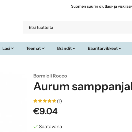
Suomen suurin olutlasi- ja viskilas
Lasi
Teemat
Brändit
Baaritarvikkeet
Bormioli Rocco
Aurum samppanjala
(1)
€9.04
Saatavana