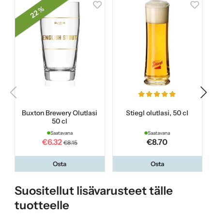
22 %
Buxton Brewery Olutlasi
Stiegl olutlasi, 50 cl
50 cl
Saatavana
Saatavana
€6.32
€8.70
€8.15
Osta
Osta
Suositellut lisävarusteet tälle
tuotteelle