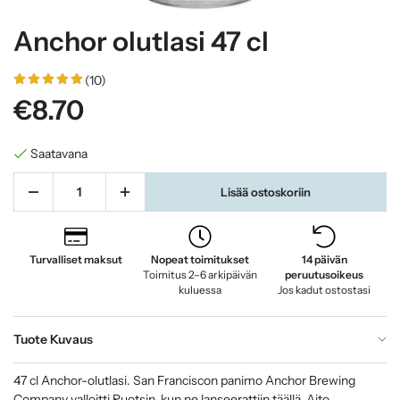
Anchor olutlasi 47 cl
(10)
€8.70
Saatavana
Lisää ostoskoriin
Turvalliset maksut
Nopeat toimitukset
14 päivän
Toimitus 2–6 arkipäivän
peruutusoikeus
kuluessa
Jos kadut ostostasi
Tuote Kuvaus
47 cl Anchor-olutlasi. San Franciscon panimo Anchor Brewing
Company valloitti Ruotsin, kun ne lanseerattiin täällä. Aito,