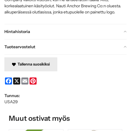
korkealaatuinen käsityöolut. Nauti Anchor Brewing Co:n oluesta.
alkuperäisessä olutlasissa, jonka etupuolelle on painettu logo.
Hintahistoria
Tuotearvostelut
Tallenna suosikiksi
Facebook
X
Email
Pinterest
Tunnus:
USA29
Muut ostivat myös