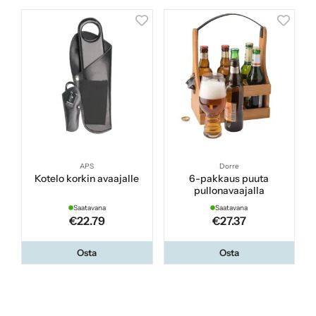
APS
Dorre
Kotelo korkin avaajalle
6-pakkaus puuta
pullonavaajalla
Saatavana
Saatavana
€22.79
€27.37
Osta
Osta