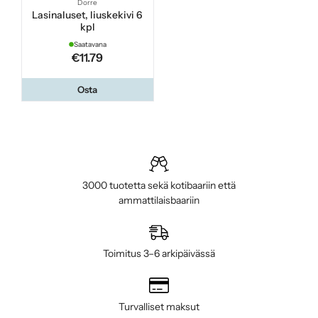
Dorre
Lasinaluset, liuskekivi 6
kpl
Saatavana
€11.79
Osta
3000 tuotetta sekä kotibaariin että
ammattilaisbaariin
Toimitus 3–6 arkipäivässä
Turvalliset maksut