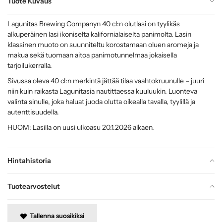
Tuote Kuvaus
Lagunitas Brewing Companyn 40 cl:n olutlasi on tyylikäs
alkuperäinen lasi ikoniselta kalifornialaiselta panimolta. Lasin
klassinen muoto on suunniteltu korostamaan oluen aromeja ja
makua sekä tuomaan aitoa panimotunnelmaa jokaisella
tarjoilukerralla.
Sivussa oleva 40 cl:n merkintä jättää tilaa vaahtokruunulle – juuri
niin kuin raikasta Lagunitasia nautittaessa kuuluukin. Luonteva
valinta sinulle, joka haluat juoda olutta oikealla tavalla, tyylillä ja
autenttisuudella.
HUOM: Lasilla on uusi ulkoasu 20.1.2026 alkaen.
Hintahistoria
Tuotearvostelut
Tallenna suosikiksi