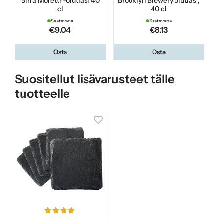
Birra Moretti -olutlasi 40
Brooklyn Brewery olutlasi,
cl
40 cl
Saatavana
Saatavana
€9.04
€8.13
Osta
Osta
Suositellut lisävarusteet tälle
tuotteelle