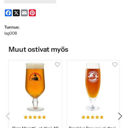
Facebook
X
Email
Pinterest
Tunnus:
lag008
Muut ostivat myös