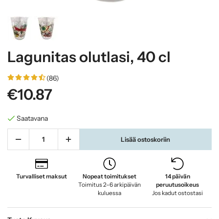
Lagunitas olutlasi, 40 cl
(86)
€10.87
Saatavana
Lisää ostoskoriin
Turvalliset maksut
Nopeat toimitukset
14 päivän
Toimitus 2–6 arkipäivän
peruutusoikeus
kuluessa
Jos kadut ostostasi