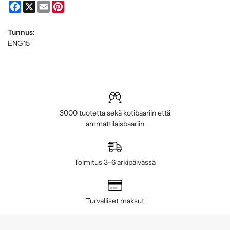
Facebook
X
Email
Pinterest
Tunnus:
ENG15
3000 tuotetta sekä kotibaariin että
ammattilaisbaariin
Toimitus 3–6 arkipäivässä
Turvalliset maksut