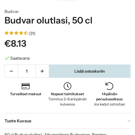
Budvar
Budvar olutlasi, 50 cl
(31)
€8.13
Saatavana
Lisää ostoskoriin
Turvalliset maksut
Nopeat toimitukset
14 päivän
Toimitus 2–6 arkipäivän
peruutusoikeus
kuluessa
Jos kadut ostostasi
Tuote Kuvaus
50 cl Budvar olutlasi. Alkuperäinen Budweiser. Panimo