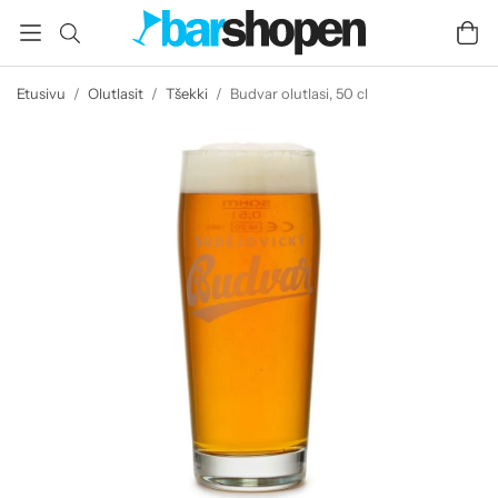
Etusivu
/
Olutlasit
/
Tšekki
/
Budvar olutlasi, 50 cl