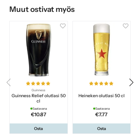
Muut ostivat myös
Guinness
Guinness Relief olutlasi 50
Heineken olutlasi 50 cl
S
cl
Saatavana
Saatavana
€10.87
€7.77
Osta
Osta