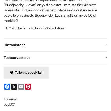
"Budějovický Budvar" on yksi arvostetuimmista tšekkiläisistä
lagereista. Budvar-logo on painettu yläosaan ja vastakkaiselle
puolelle on painettu Budějovický. Lasin sivulla on myös 50 cl
merkintä.
HUOM: Uusi muotoilu 22.06.2021 alkaen
Hintahistoria
Tuotearvostelut
Tallenna suosikiksi
Facebook
X
Email
Pinterest
Tunnus:
bud001