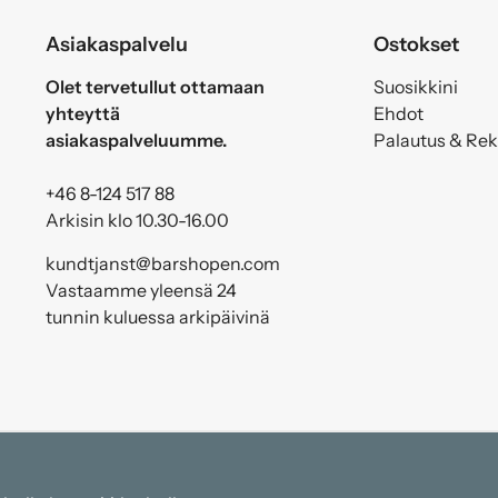
Asiakaspalvelu
Ostokset
Olet tervetullut ottamaan
Suosikkini
yhteyttä
Ehdot
asiakaspalveluumme.
Palautus & Re
+46 8-124 517 88
Arkisin klo 10.30-16.00
kundtjanst@barshopen.com
Vastaamme yleensä 24
tunnin kuluessa arkipäivinä