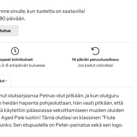
mme sinulle, kun tuotetta on saatavilla!
80 päivään.
tutus
opeat toimitukset
14 päivän peruutusoikeus
 2–6 arkipäivän kuluessa
Jos kadut ostostasi
lut
nut olutsarjaansa Petrus-olut pitkään, ja kun olutguru
heidän hapanta pohjaoluttaan, hän vaati pitkään, että
itä käytettiin pääasiassa sekoittamiseen muiden oluiden
 Aged Pale luotiin! Tämä olutlasi on klassinen "Flute
a runko. Sen etupuolella on Peter-painatus sekä sen logo.