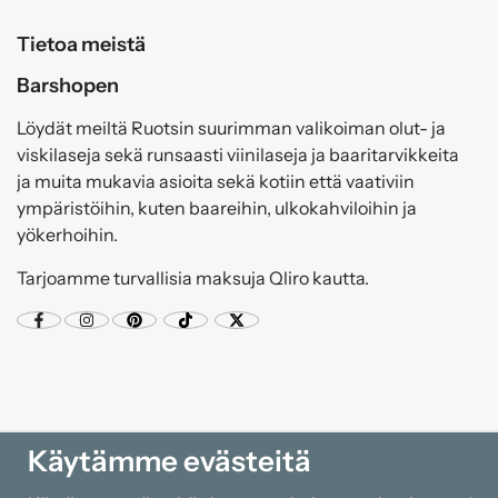
Tietoa meistä
Barshopen
Löydät meiltä Ruotsin suurimman valikoiman olut- ja
viskilaseja sekä runsaasti viinilaseja ja baaritarvikkeita
ja muita mukavia asioita sekä kotiin että vaativiin
ympäristöihin, kuten baareihin, ulkokahviloihin ja
yökerhoihin.
Tarjoamme turvallisia maksuja Qliro kautta.
Käytämme evästeitä