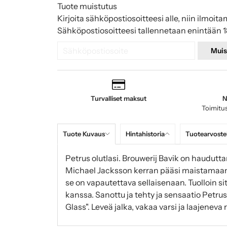
Tuote muistutus
Kirjoita sähköpostiosoitteesi alle, niin ilmoita
Sähköpostiosoitteesi tallennetaan enintään 1
Muis
Turvalliset maksut
N
Toimitus
Tuote Kuvaus
Hintahistoria
Tuotearvoste
Petrus olutlasi. Brouwerij Bavik on haudutta
Michael Jacksson kerran pääsi maistamaan 
se on vapautettava sellaisenaan. Tuolloin s
kanssa. Sanottu ja tehty ja sensaatio Petrus
Glass". Leveä jalka, vakaa varsi ja laajenev