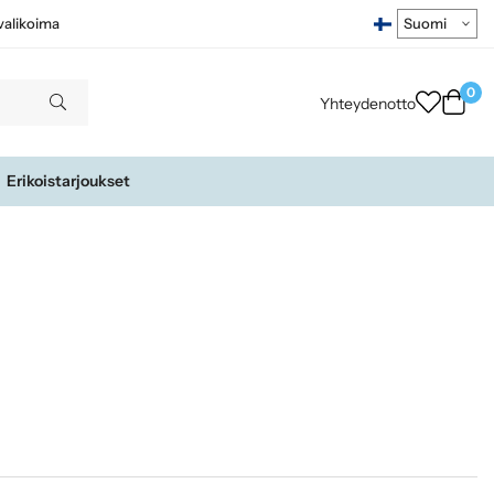
ivalikoima
0
Yhteydenotto
Erikoistarjoukset