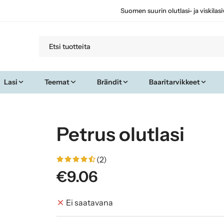
Suomen suurin olutlasi- ja viskilas
Lasi
Teemat
Brändit
Baaritarvikkeet
Petrus olutlasi
(2)
€9.06
Ei saatavana