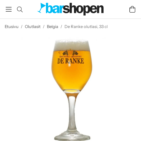
Etusivu
/
Olutlasit
/
Belgia
/
De Ranke olutlasi, 33 cl