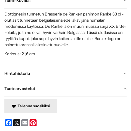
Tuote Kuvaus
Dottignesin tunnetun Brasserie de Ranken panimon Ranke 33 cl -
olutlasit tunnetaan belgialaisena edelläkävijänä humalan
modernissa käytössä. De Rankella on muun muassa sarja XX Bitter
-oluita, joita ne olivat hyvin varhain Belgiassa. Tässä olutlasissa on
tyylikäs kuppi, joka sopii hyvin kaikenlaisille oluille. Ranke-logo on
painettu oranssilla lasin etupuolelle.
Korkeus: 21,6 cm
Hintahistoria
Tuotearvostelut
Tallenna suosikiksi
Facebook
X
Email
Pinterest