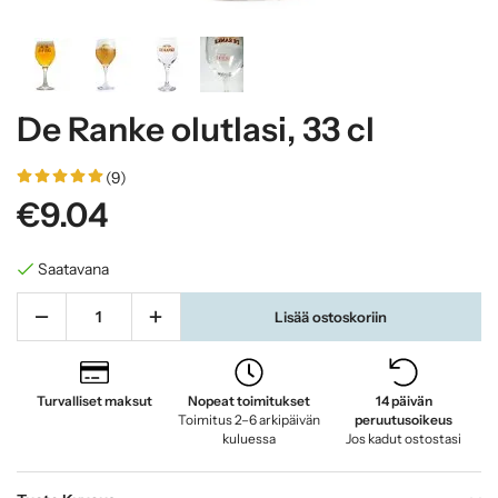
De Ranke olutlasi, 33 cl
(9)
€9.04
Saatavana
Lisää ostoskoriin
Turvalliset maksut
Nopeat toimitukset
14 päivän
Toimitus 2–6 arkipäivän
peruutusoikeus
kuluessa
Jos kadut ostostasi