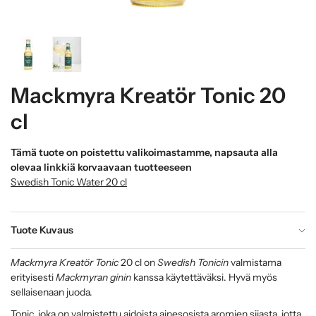
Mackmyra Kreatör Tonic 20
cl
Tämä tuote on poistettu valikoimastamme, napsauta alla
olevaa linkkiä korvaavaan tuotteeseen
Swedish Tonic Water 20 cl
Tuote Kuvaus
Mackmyra Kreatör Tonic
20 cl on
Swedish Tonicin
valmistama
erityisesti
Mackmyran ginin
kanssa käytettäväksi. Hyvä myös
sellaisenaan juoda.
Tonic, joka on valmistettu aidoista ainesosista aromien sijasta, jotta