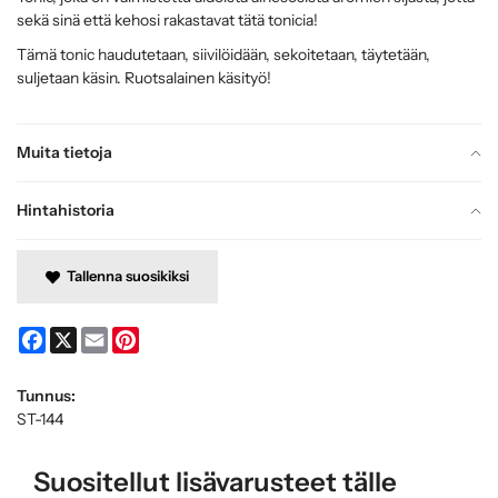
sekä sinä että kehosi rakastavat tätä tonicia!
Tämä tonic haudutetaan, siivilöidään, sekoitetaan, täytetään,
suljetaan käsin. Ruotsalainen käsityö!
Muita tietoja
Hintahistoria
Tallenna suosikiksi
Facebook
X
Email
Pinterest
Tunnus:
ST-144
Suositellut lisävarusteet tälle