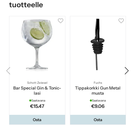
tuotteelle
Schott Zwiesel
Fuchs
Bar Special Gin & Tonic-
Tippakorkki Gun Metal
lasi
musta
Saatavana
Saatavana
€15.47
€9.06
Osta
Osta