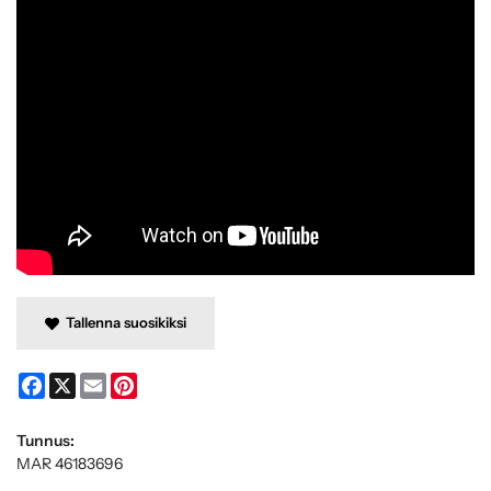
Tallenna suosikiksi
Facebook
X
Email
Pinterest
Tunnus:
MAR 46183696