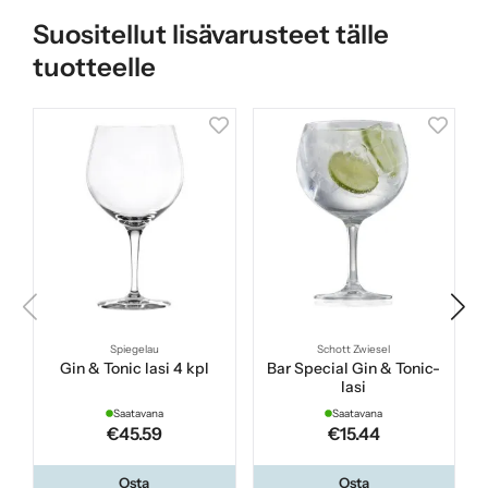
Suositellut lisävarusteet tälle
tuotteelle
Spiegelau
Schott Zwiesel
Gin & Tonic lasi 4 kpl
Bar Special Gin & Tonic-
lasi
Saatavana
Saatavana
€45.59
€15.44
Osta
Osta