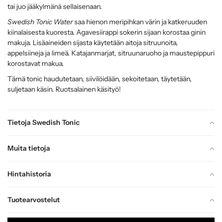
tai juo jääkylmänä sellaisenaan.
Swedish Tonic Water
saa hienon meripihkan värin ja katkeruuden
kiinalaisesta kuoresta. Agavesiirappi sokerin sijaan korostaa ginin
makuja. Lisäaineiden sijasta käytetään aitoja sitruunoita,
appelsiineja ja limeä. Katajanmarjat, sitruunaruoho ja maustepippuri
korostavat makua.
Tämä tonic haudutetaan, siivilöidään, sekoitetaan, täytetään,
suljetaan käsin. Ruotsalainen käsityö!
Tietoja Swedish Tonic
Muita tietoja
Hintahistoria
Tuotearvostelut