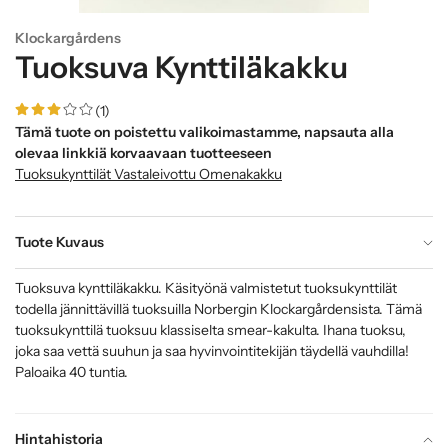
Klockargårdens
Tuoksuva Kynttiläkakku
(1)
Tämä tuote on poistettu valikoimastamme, napsauta alla
olevaa linkkiä korvaavaan tuotteeseen
Tuoksukynttilät Vastaleivottu Omenakakku
Tuote Kuvaus
Tuoksuva kynttiläkakku. Käsityönä valmistetut tuoksukynttilät
todella jännittävillä tuoksuilla Norbergin Klockargårdensista. Tämä
tuoksukynttilä tuoksuu klassiselta smear-kakulta. Ihana tuoksu,
joka saa vettä suuhun ja saa hyvinvointitekijän täydellä vauhdilla!
Paloaika 40 tuntia.
Hintahistoria