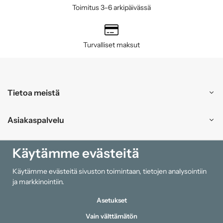
Toimitus 3–6 arkipäivässä
Turvalliset maksut
Tietoa meistä
Asiakaspalvelu
Ostokset
Käytämme evästeitä
Käytämme evästeitä sivuston toimintaan, tietojen analysointiin
Tiedot
ja markkinointiin.
Asetukset
Vain välttämätön