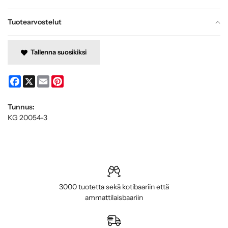
Tuotearvostelut
Tallenna suosikiksi
Facebook
X
Email
Pinterest
Tunnus:
KG 20054-3
3000 tuotetta sekä kotibaariin että
ammattilaisbaariin