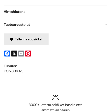
Hintahistoria
Tuotearvostelut
Tallenna suosikiksi
Facebook
X
Email
Pinterest
Tunnus:
KG 20069-3
3000 tuotetta sekä kotibaariin että
ammattilaisbaariin