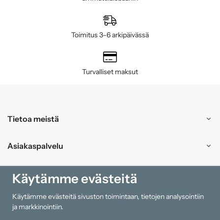
Toimitus 3–6 arkipäivässä
Turvalliset maksut
Tietoa meistä
Asiakaspalvelu
Ostokset
Käytämme evästeitä
Käytämme evästeitä sivuston toimintaan, tietojen analysointiin
Tiedot
ja markkinointiin.