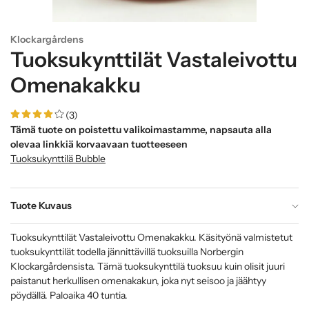
Klockargårdens
Tuoksukynttilät Vastaleivottu
Omenakakku
(3)
Tämä tuote on poistettu valikoimastamme, napsauta alla
olevaa linkkiä korvaavaan tuotteeseen
Tuoksukynttilä Bubble
Tuote Kuvaus
Tuoksukynttilät Vastaleivottu Omenakakku. Käsityönä valmistetut
tuoksukynttilät todella jännittävillä tuoksuilla Norbergin
Klockargårdensista. Tämä tuoksukynttilä tuoksuu kuin olisit juuri
paistanut herkullisen omenakakun, joka nyt seisoo ja jäähtyy
pöydällä. Paloaika 40 tuntia.