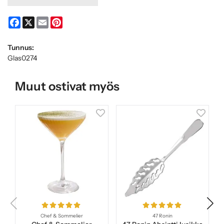
Facebook
X
Email
Pinterest
Tunnus:
Glas0274
Muut ostivat myös
Chef & Sommelier
47 Ronin