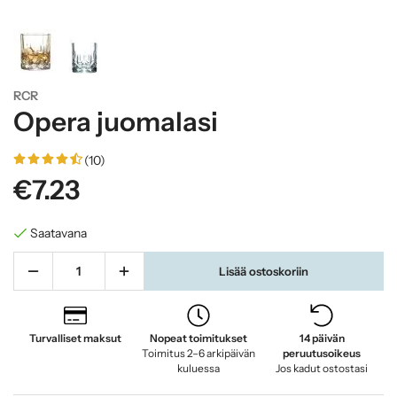
RCR
Opera juomalasi
(10)
€7.23
Saatavana
Lisää ostoskoriin
Turvalliset maksut
Nopeat toimitukset
14 päivän
Toimitus 2–6 arkipäivän
peruutusoikeus
kuluessa
Jos kadut ostostasi