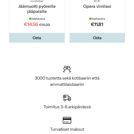
nordicbar
RCR
Jäämuotti pyöreille
Opera viinilasi
jääpalalle
Saatavana
Saatavana
€14.56
€11.81
€16.39
Osta
Osta
3000 tuotetta sekä kotibaariin että
ammattilaisbaariin
Toimitus 3–6 arkipäivässä
Turvalliset maksut