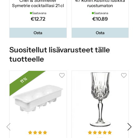
Chef & Sommelier
47 Ronin Absintti lusikka
Symetrie cocktaillasi 21 cl
ruostumaton
Saatavana
Saatavana
€12.72
€10.89
Osta
Osta
Suositellut lisävarusteet tälle
tuotteelle
11 %