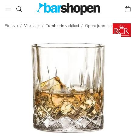
Etusivu
/
Viskilasit
/
Tumblerin viskilasi
/
Opera juomalasi