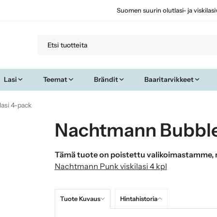
Suomen suurin olutlasi- ja viskilas
Lasi
Teemat
Brändit
Baaritarvikkeet
asi 4-pack
Nachtmann Bubbles
Tämä tuote on poistettu valikoimastamme, n
Nachtmann Punk viskilasi 4 kpl
Tuote Kuvaus
Hintahistoria