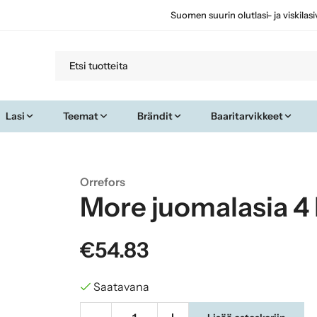
Suomen suurin olutlasi- ja viskilas
Lasi
Teemat
Brändit
Baaritarvikkeet
Orrefors
More juomalasia 4 
€54.83
Saatavana