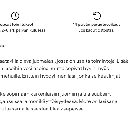
opeat toimitukset
14 päivän peruutusoikeus
 2–6 arkipäivän kuluessa
Jos kadut ostostasi
ria
aatavilla oleva juomalasi, jossa on useita toimintoja. Lisää
in laseihin vesilaseina, mutta sopivat hyvin myös
e mehuille. Erittäin hyödyllinen lasi, jonka selkeät linjat
e sopimaan kaikenlaisiin juomiin ja tilaisuuksiin.
ganssissa ja monikäyttöisyydessä. More on lasisarja
 mutta samalla säästää tilaa kaapeissa.