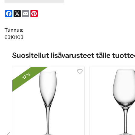
Facebook
X
Email
Pinterest
Tunnus:
6310103
Suositellut lisävarusteet tälle tuotte
17 %