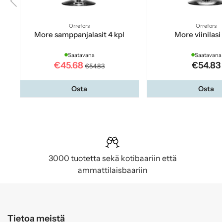
Orrefors
Orrefors
More samppanjalasit 4 kpl
More viinilasi
Saatavana
Saatavana
€45.68
€54.83
€54.83
Osta
Osta
3000 tuotetta sekä kotibaariin että
ammattilaisbaariin
Tietoa meistä