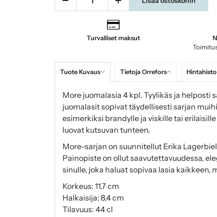
Lisää ostoskoriin
Turvalliset maksut
N
Toimitus
Tuote Kuvaus
Tietoja Orrefors
Hintahisto
More juomalasia 4 kpl. Tyylikäs ja helposti s
juomalasit sopivat täydellisesti sarjan muih
esimerkiksi brandylle ja viskille tai erilaisill
luovat kutsuvan tunteen.
More-sarjan on suunnitellut Erika Lagerbielk
Painopiste on ollut saavutettavuudessa, ele
sinulle, joka haluat sopivaa lasia kaikkeen,
Korkeus: 11,7 cm
Halkaisija: 8,4 cm
Tilavuus: 44 cl