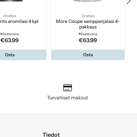
Orrefors
Orrefors
its aromilasi 4 kpl
More Coupe samppanjalasi 4-
pakkaus
Saatavana
Saatavana
€63.99
€63.99
Osta
Osta
Turvalliset maksut
Tiedot