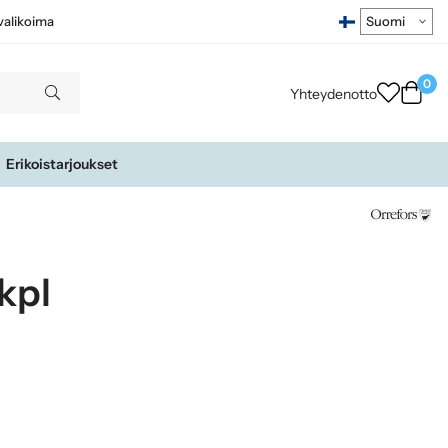
ivalikoima
0
Yhteydenotto
Erikoistarjoukset
kpl