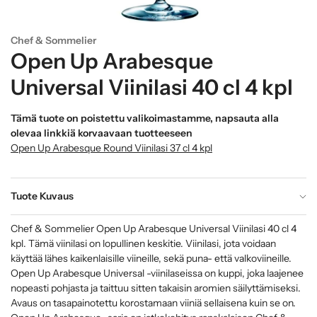
Chef & Sommelier
Open Up Arabesque
Universal Viinilasi 40 cl 4 kpl
Tämä tuote on poistettu valikoimastamme, napsauta alla
olevaa linkkiä korvaavaan tuotteeseen
Open Up Arabesque Round Viinilasi 37 cl 4 kpl
Tuote Kuvaus
Chef & Sommelier Open Up Arabesque Universal Viinilasi 40 cl 4
kpl. Tämä viinilasi on lopullinen keskitie. Viinilasi, jota voidaan
käyttää lähes kaikenlaisille viineille, sekä puna- että valkoviineille.
Open Up Arabesque Universal -viinilaseissa on kuppi, joka laajenee
nopeasti pohjasta ja taittuu sitten takaisin aromien säilyttämiseksi.
Avaus on tasapainotettu korostamaan viiniä sellaisena kuin se on.