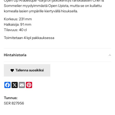
Open Up Arabesque -sarja on jatkokehitys ranskalaisen Chef &
Sommelier myydyimmästä Open Upista, mutta se on kullattu
komealla lasien ympärille kiertyvällä hiouksella.
Korkeus: 231 mm
Halkaisija: 91 mm
Tilavuus: 40 cl
Toimitetaan 4 kpl pakkauksessa
Hintahistoria
Tallenna suosikiksi
Facebook
X
Email
Pinterest
Tunnus:
SER 827956