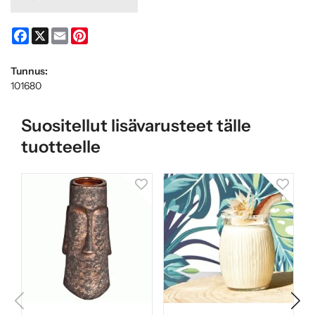
Facebook
X
Email
Pinterest
Tunnus:
101680
Suositellut lisävarusteet tälle
tuotteelle