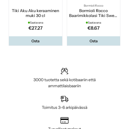
Bormioli Rocco
Tiki Aku Aku keraaminen
Bormioli Rocco
muki 30 cl
Baarimikkolasi Tiki Sweet
coconut 44 cl
Saatavana
Saatavana
€27.27
€8.67
Osta
Osta
3000 tuotetta sekä kotibaariin että
ammattilaisbaariin
Toimitus 3–6 arkipäivässä