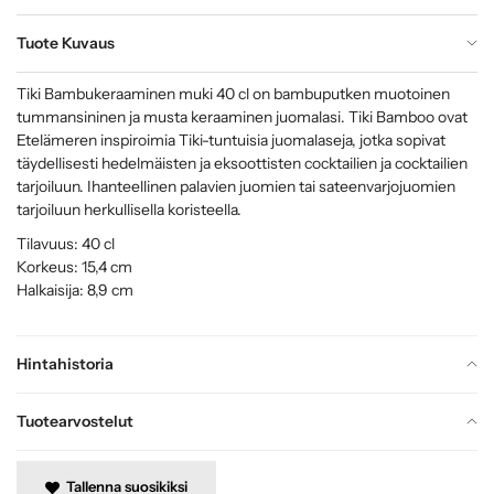
Tuote Kuvaus
Tiki Bambukeraaminen muki 40 cl on bambuputken muotoinen
tummansininen ja musta keraaminen juomalasi. Tiki Bamboo ovat
Etelämeren inspiroimia Tiki-tuntuisia juomalaseja, jotka sopivat
täydellisesti hedelmäisten ja eksoottisten cocktailien ja cocktailien
tarjoiluun. Ihanteellinen palavien juomien tai sateenvarjojuomien
tarjoiluun herkullisella koristeella.
Tilavuus: 40 cl
Korkeus: 15,4 cm
Halkaisija: 8,9 cm
Hintahistoria
Tuotearvostelut
Tallenna suosikiksi