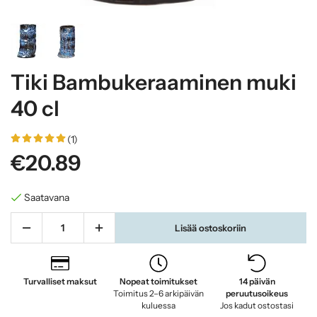
Tiki Bambukeraaminen muki
40 cl
(1)
€20.89
Saatavana
Lisää ostoskoriin
Turvalliset maksut
Nopeat toimitukset
14 päivän
Toimitus 2–6 arkipäivän
peruutusoikeus
kuluessa
Jos kadut ostostasi