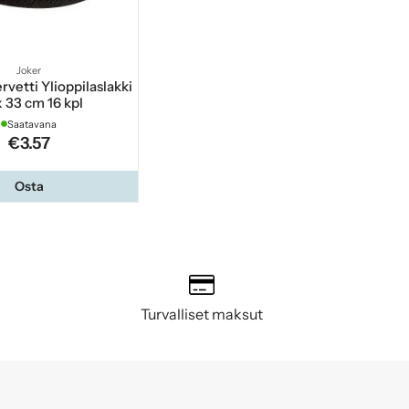
Joker
rvetti Ylioppilaslakki
x 33 cm 16 kpl
Saatavana
€3.57
Osta
Turvalliset maksut