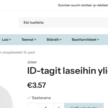
Suomen suurin olutlasi- ja viskilas
Lasi
Teemat
Brändit
Baaritarvikkeet
in ylioppilaslakki 12-pack
Joker
ID-tagit laseihin y
€3.57
Saatavana