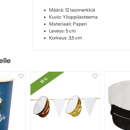
Määrä: 12 lasimerkkiä
Kuvio: Ylioppilasteema
Materiaali: Paperi
Leveys: 5 cm
Korkeus: 3,5 cm
elle
15 %