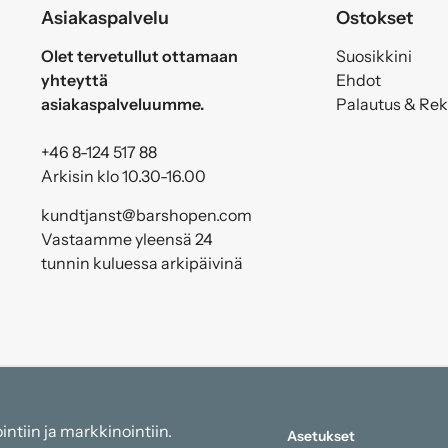
Asiakaspalvelu
Ostokset
Olet tervetullut ottamaan
Suosikkini
yhteyttä
Ehdot
asiakaspalveluumme.
Palautus & Re
+46 8-124 517 88
Arkisin klo 10.30-16.00
kundtjanst@barshopen.com
Vastaamme yleensä 24
tunnin kuluessa arkipäivinä
ntiin ja markkinointiin.
Asetukset