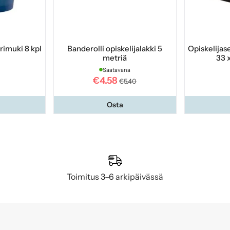
rimuki 8 kpl
Banderolli opiskelijalakki 5
Opiskelijase
metriä
33 
Saatavana
€4.58
€5.40
Osta
Toimitus 3–6 arkipäivässä