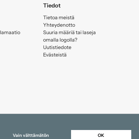
Tiedot
Tietoa meistä
Yhteydenotto
klamaatio
Suuria määriä tai laseja
omalla logolla?
Uutistiedote
Evästeistä
Vain välttämätön
OK