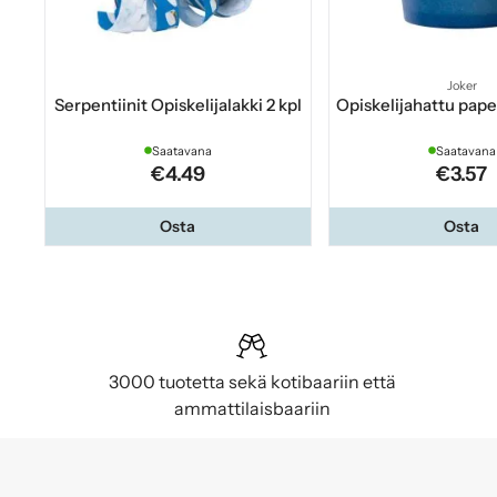
Joker
Serpentiinit Opiskelijalakki 2 kpl
Opiskelijahattu pape
Saatavana
Saatavana
€4.49
€3.57
Osta
Osta
3000 tuotetta sekä kotibaariin että
ammattilaisbaariin