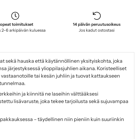
opeat toimitukset
14 päivän peruutusoikeus
 2–6 arkipäivän kuluessa
Jos kadut ostostasi
at sekä hauska että käytännöllinen yksityiskohta, joka
sa järjestyksessä ylioppilasjuhlien aikana. Koristeelliset
, vastaanotoille tai kesän juhliin ja tuovat kattaukseen
astunnelmaa.
rkkeihin ja kiinnitä ne laseihin välttääksesi
tettu lisävaruste, joka tekee tarjoilusta sekä sujuvampaa
akkauksessa – täydellinen niin pieniin kuin suuriinkin