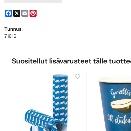
Facebook
X
Email
Pinterest
Tunnus:
71616
Suositellut lisävarusteet tälle tuotte