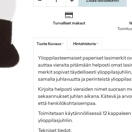
Lisää ostoskoriin
Turvalliset maksut
N
Toimitus
Tuote Kuvaus
Hintahistoria
Ylioppilasteemaiset paperiset lasimerkit ov
auttaa vieraita pitämään helposti omat lasin
merkit sopivat täydellisesti ylioppilasjuhliin
samalla juhlavuutta ja perinteistä ylioppil
Kirjoita helposti vieraiden nimet suoraan me
sekaannukset juhlan aikana. Kätevä ja arvos
että henkilökohtaisempaa.
Toimitetaan käytännöllisessä 12 kappaleen p
ylioppilasjuhliin.
Tekniset tiedot: