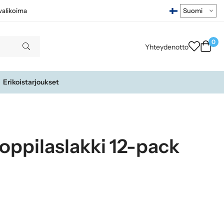
ivalikoima
0
Yhteydenotto
Erikoistarjoukset
lioppilaslakki 12-pack