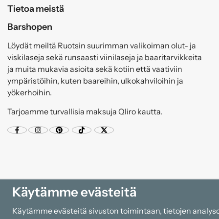
Tietoa meistä
Barshopen
Löydät meiltä Ruotsin suurimman valikoiman olut- ja
viskilaseja sekä runsaasti viinilaseja ja baaritarvikkeita
ja muita mukavia asioita sekä kotiin että vaativiin
ympäristöihin, kuten baareihin, ulkokahviloihin ja
yökerhoihin.
Tarjoamme turvallisia maksuja Qliro kautta.
Käytämme evästeitä
Käytämme evästeitä sivuston toimintaan, tietojen analysoi