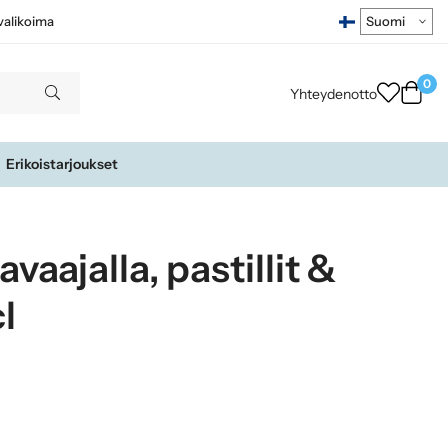
ivalikoima
0
Yhteydenotto
Erikoistarjoukset
vaajalla, pastillit &
l