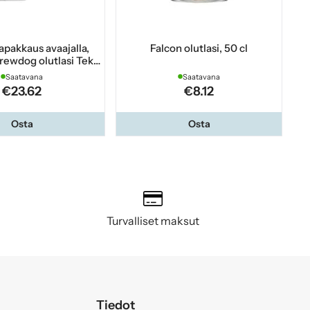
apakkaus avaajalla,
Falcon olutlasi, 50 cl
 Brewdog olutlasi Teku
33 cl
Saatavana
Saatavana
€23.62
€8.12
Osta
Osta
Turvalliset maksut
Tiedot