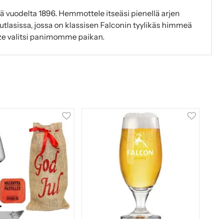
ä vuodelta 1896. Hemmottele itseäsi pienellä arjen
olutlasissa, jossa on klassisen Falconin tyylikäs himmeä
tze valitsi panimomme paikan.