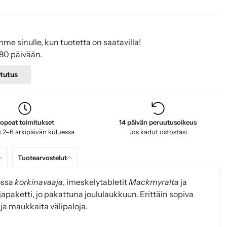
mme sinulle, kun tuotetta on saatavilla!
80 päivään.
tutus
opeat toimitukset
14 päivän peruutusoikeus
 2–6 arkipäivän kuluessa
Jos kadut ostostasi
Tuotearvostelut
ossa
korkinavaaja
, imeskelytabletit
Mackmyralta
ja
hjapaketti, jo pakattuna joululaukkuun. Erittäin sopiva
 ja maukkaita välipaloja.