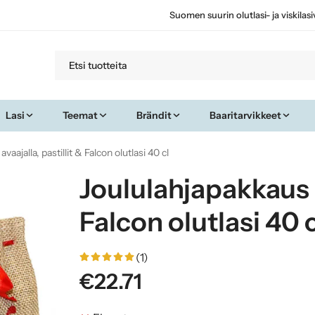
Suomen suurin olutlasi- ja viskilas
Lasi
Teemat
Brändit
Baaritarvikkeet
vaajalla, pastillit & Falcon olutlasi 40 cl
Joululahjapakkaus a
Falcon olutlasi 40 c
(1)
€22.71