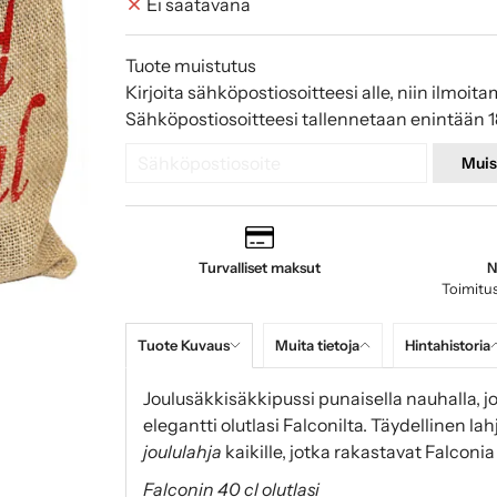
Ei saatavana
Tuote muistutus
Kirjoita sähköpostiosoitteesi alle, niin ilmoita
Sähköpostiosoitteesi tallennetaan enintään 1
Muis
Turvalliset maksut
N
Toimitus
Tuote Kuvaus
Muita tietoja
Hintahistoria
Joulusäkkisäkkipussi punaisella nauhalla, j
elegantti olutlasi Falconilta. Täydellinen la
joululahja
kaikille, jotka rakastavat Falconia
Falconin 40 cl olutlasi