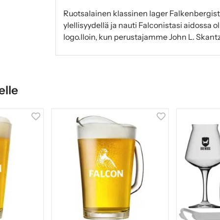
Ruotsalainen klassinen lager Falkenbergist
ylellisyydellä ja nauti Falconistasi aidossa 
logo.lloin, kun perustajamme John L. Skan
elle