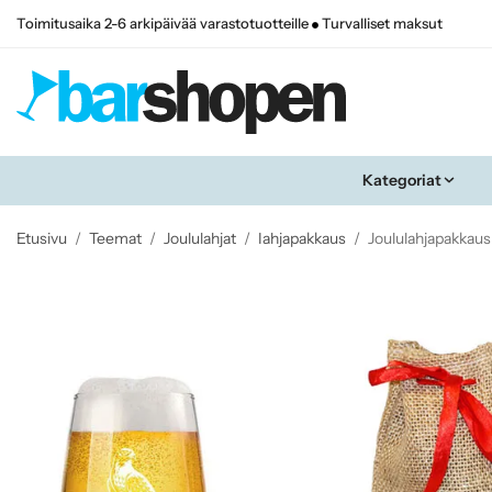
Toimitusaika 2-6 arkipäivää varastotuotteille
Turvalliset maksut
Kategoriat
Etusivu
/
Teemat
/
Joululahjat
/
Iahjapakkaus
/
Joululahjapakkaus a