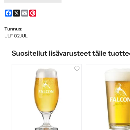
Facebook
X
Email
Pinterest
Tunnus:
ULF 02JUL
Suositellut lisävarusteet tälle tuotte