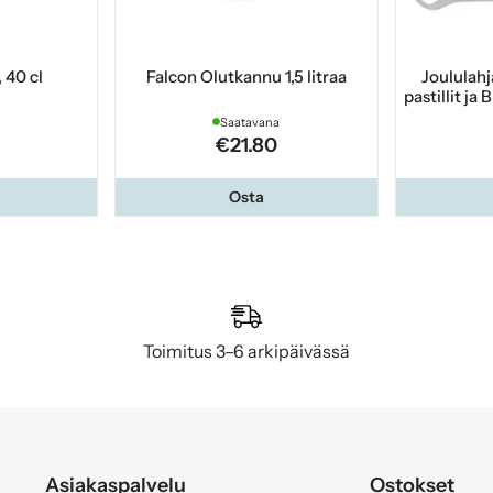
, 40 cl
Falcon Olutkannu 1,5 litraa
Joululahj
pastillit ja
Saatavana
€21.80
Osta
Toimitus 3–6 arkipäivässä
Asiakaspalvelu
Ostokset