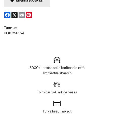
Tallenna suosikiksi
Facebook
X
Email
Pinterest
Tunnus:
BOX 250324
3000 tuotetta sekä kotibaariin että
ammattilaisbaariin
Toimitus 3–6 arkipäivässä
Turvalliset maksut