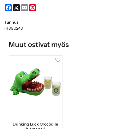
Facebook
X
Email
Pinterest
Tunnus:
HIS90248
Muut ostivat myös
Drinking Luck Crocodile