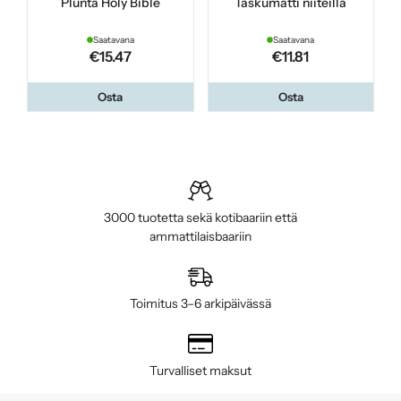
Plunta Holy Bible
Taskumatti niiteillä
Saatavana
Saatavana
€15.47
€11.81
Osta
Osta
3000 tuotetta sekä kotibaariin että
ammattilaisbaariin
Toimitus 3–6 arkipäivässä
Turvalliset maksut