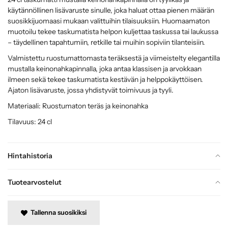
käytännöllinen lisävaruste sinulle, joka haluat ottaa pienen määrän
suosikkijuomaasi mukaan valittuihin tilaisuuksiin. Huomaamaton
muotoilu tekee taskumatista helpon kuljettaa taskussa tai laukussa
– täydellinen tapahtumiin, retkille tai muihin sopiviin tilanteisiin.
Valmistettu ruostumattomasta teräksestä ja viimeistelty elegantilla
mustalla keinonahkapinnalla, joka antaa klassisen ja arvokkaan
ilmeen sekä tekee taskumatista kestävän ja helppokäyttöisen.
Ajaton lisävaruste, jossa yhdistyvät toimivuus ja tyyli.
Materiaali: Ruostumaton teräs ja keinonahka
Tilavuus: 24 cl
Hintahistoria
Tuotearvostelut
Tallenna suosikiksi