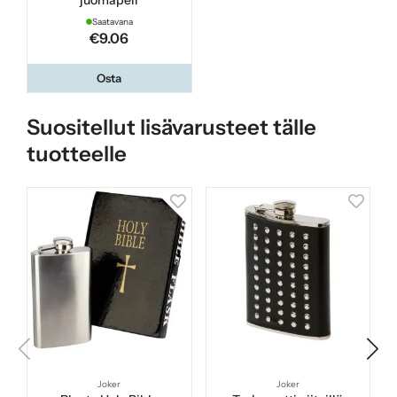
juomapeli
Saatavana
€9.06
Osta
Suositellut lisävarusteet tälle
tuotteelle
Joker
Joker