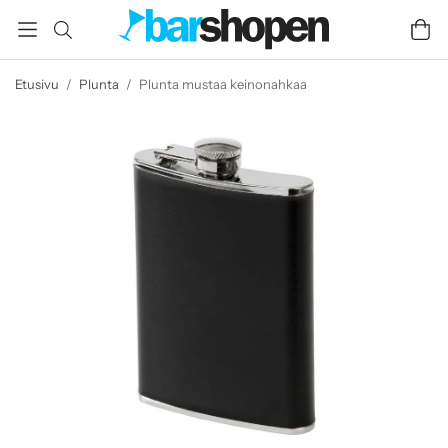
Etusivu
/
Plunta
/
Plunta mustaa keinonahkaa