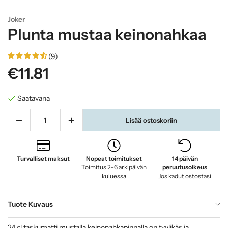
Joker
Plunta mustaa keinonahkaa
(9)
€11.81
Saatavana
Lisää ostoskoriin
Turvalliset maksut
Nopeat toimitukset
14 päivän
Toimitus 2–6 arkipäivän
peruutusoikeus
kuluessa
Jos kadut ostostasi
Tuote Kuvaus
24 cl taskumatti mustalla keinonahkapinnalla on tyylikäs ja