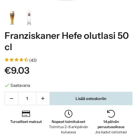
Franziskaner Hefe olutlasi 50
cl
(43)
€9.03
Saatavana
Lisää ostoskoriin
Turvalliset maksut
Nopeat toimitukset
14 päivän
Toimitus 2–6 arkipäivän
peruutusoikeus
kuluessa
Jos kadut ostostasi