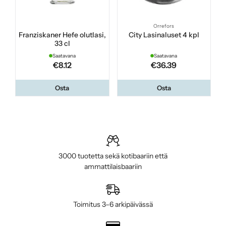
Orrefors
Franziskaner Hefe olutlasi,
City Lasinaluset 4 kpl
33 cl
Saatavana
Saatavana
€8.12
€36.39
Osta
Osta
3000 tuotetta sekä kotibaariin että
ammattilaisbaariin
Toimitus 3–6 arkipäivässä