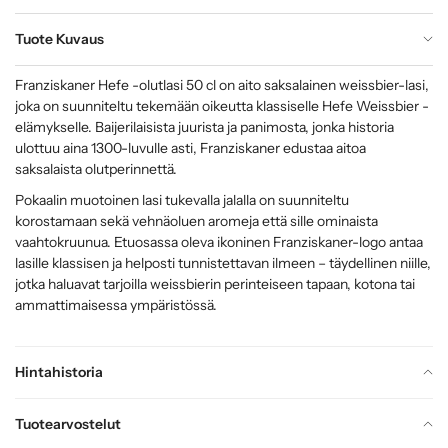
Tuote Kuvaus
Franziskaner Hefe -olutlasi 50 cl on aito saksalainen weissbier-lasi,
joka on suunniteltu tekemään oikeutta klassiselle Hefe Weissbier -
elämykselle. Baijerilaisista juurista ja panimosta, jonka historia
ulottuu aina 1300-luvulle asti, Franziskaner edustaa aitoa
saksalaista olutperinnettä.
Pokaalin muotoinen lasi tukevalla jalalla on suunniteltu
korostamaan sekä vehnäoluen aromeja että sille ominaista
vaahtokruunua. Etuosassa oleva ikoninen Franziskaner-logo antaa
lasille klassisen ja helposti tunnistettavan ilmeen – täydellinen niille,
jotka haluavat tarjoilla weissbierin perinteiseen tapaan, kotona tai
ammattimaisessa ympäristössä.
Hintahistoria
Tuotearvostelut