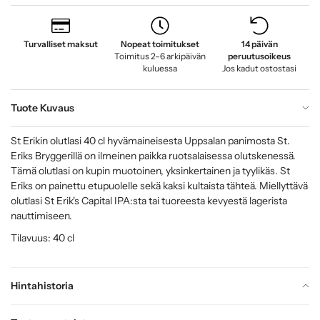
Turvalliset maksut
Nopeat toimitukset
14 päivän
Toimitus 2–6 arkipäivän
peruutusoikeus
kuluessa
Jos kadut ostostasi
Tuote Kuvaus
St Erikin olutlasi 40 cl hyvämaineisesta Uppsalan panimosta St.
Eriks Bryggerillä on ilmeinen paikka ruotsalaisessa olutskenessä.
Tämä olutlasi on kupin muotoinen, yksinkertainen ja tyylikäs. St
Eriks on painettu etupuolelle sekä kaksi kultaista tähteä. Miellyttävä
olutlasi St Erik's Capital IPA:sta tai tuoreesta kevyestä lagerista
nauttimiseen.
Tilavuus: 40 cl
Hintahistoria