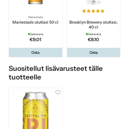
Mariestads
Mariestads olutlasi 50 cl
Brooklyn Brewery olutlasi,
40 cl
Saatavana
Saatavana
€9.01
€8.10
Osta
Osta
Suositellut lisävarusteet tälle
tuotteelle