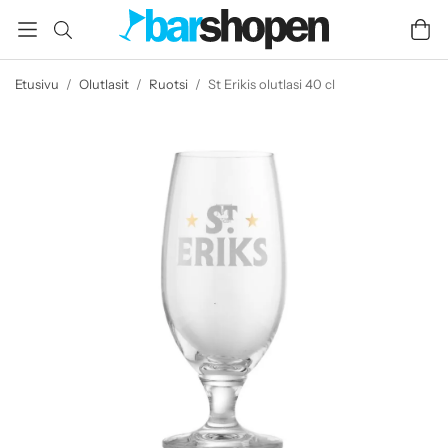
Etusivu
/
Olutlasit
/
Ruotsi
/
St Erikis olutlasi 40 cl