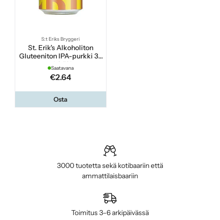
S:t Eriks Bryggeri
St. Erik's Alkoholiton
Gluteeniton IPA-purkki 33
cl 0,5%
Saatavana
€2.64
Osta
3000 tuotetta sekä kotibaariin että
ammattilaisbaariin
Toimitus 3–6 arkipäivässä