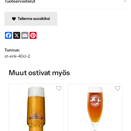
Tuotearvostelut
Tallenna suosikiksi
Facebook
X
Email
Pinterest
Tunnus:
st-erik-40cl-2
Muut ostivat myös