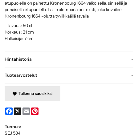
etupuolelle on painettu Kronenbourg 1664 valkoisella, sinisellä ja
punaisella etupuolella. Lasin alempana on teksti, joka kuvailee
Kronenbourg 1664 -olutta tyylikkäällä tavalla.
Tilavuus: 50 cl
Korkeus: 21 cm
Halkaisija: 7 cm
Hintahistoria
Tuotearvostelut
Tallenna suosikiksi
Facebook
X
Email
Pinterest
Tunnus:
SEJ 584