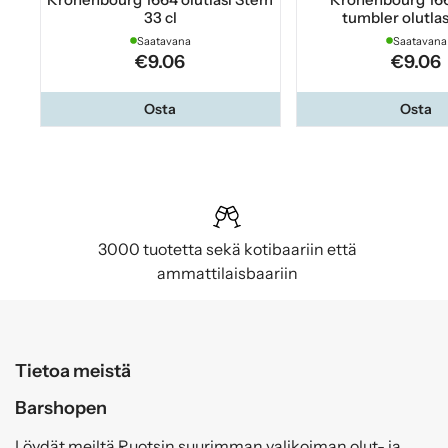
33 cl
tumbler olutlas
Saatavana
Saatavana
€9.06
€9.06
Osta
Osta
3000 tuotetta sekä kotibaariin että
ammattilaisbaariin
Tietoa meistä
Barshopen
Löydät meiltä Ruotsin suurimman valikoiman olut- ja