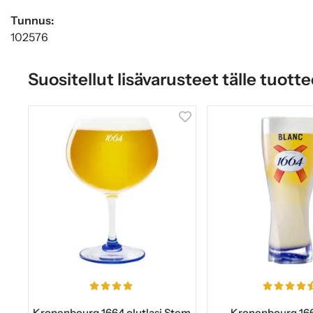
Tunnus:
102576
Suositellut lisävarusteet tälle tuotte
Kronenbourg 1664 olutlasi Stem
Kronenbourg 166