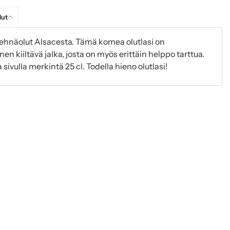
lut
Vehnäolut Alsacesta. Tämä komea olutlasi on
inen kiiltävä jalka, josta on myös erittäin helppo tarttua.
vulla merkintä 25 cl. Todella hieno olutlasi!