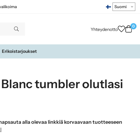
ivalikoima
0
Yhteydenotto
Erikoistarjoukset
Blanc tumbler olutlasi
apsauta alla olevaa linkkiä korvaavaan tuotteeseen
l