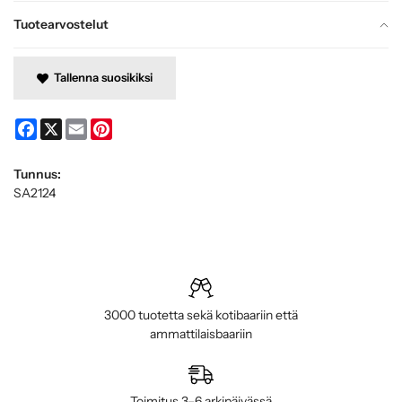
Tuotearvostelut
Tallenna suosikiksi
Facebook
X
Email
Pinterest
Tunnus:
SA2124
3000 tuotetta sekä kotibaariin että
ammattilaisbaariin
Toimitus 3–6 arkipäivässä