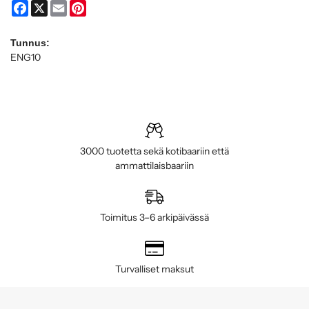
Facebook
X
Email
Pinterest
Tunnus:
ENG10
3000 tuotetta sekä kotibaariin että
ammattilaisbaariin
Toimitus 3–6 arkipäivässä
Turvalliset maksut